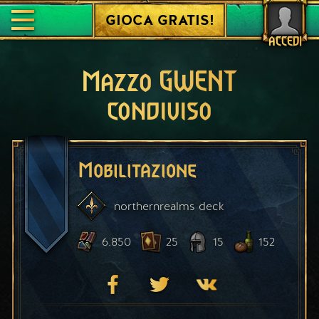
GIOCA GRATIS!
ACCEDI
Mazzo GWENT
condiviso
Mobilitazione
northernrealms
deck
6.850
25
15
152