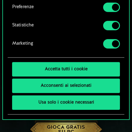
come impostare le tue preferenze sono
Preferenze
disponibili nel menu "Impostazioni" qui sotto.
Statistiche
Marketing
Accetta tutti i cookie
Acconsenti ai selezionati
Usa solo i cookie necessari
CHE NE DICI DI UNA PARTITA A GWENT?
GIOCA GRATIS
SU PC