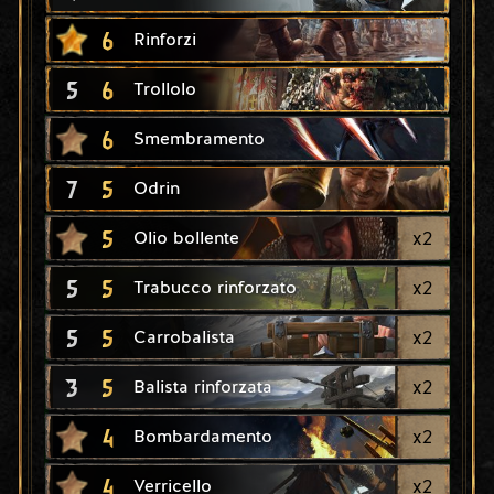
6
Rinforzi
5
6
Trollolo
6
Smembramento
7
5
Odrin
5
x
2
Olio bollente
5
5
x
2
Trabucco rinforzato
5
5
x
2
Carrobalista
3
5
x
2
Balista rinforzata
4
x
2
Bombardamento
4
x
2
Verricello