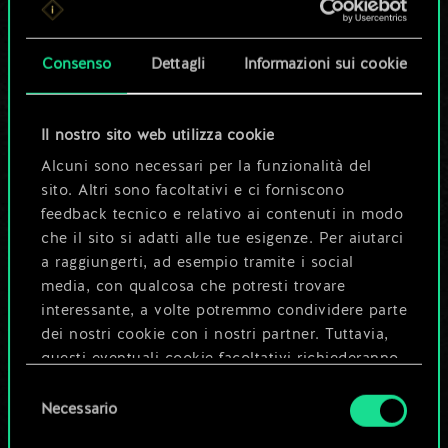
set di carte
condiviso.
Consenso
Dettagli
Informazioni sui cookie
Ma può diventare
Il nostro sito web utilizza cookie
molto altro!
Alcuni sono necessari per la funzionalità del
sito. Altri sono facoltativi e ci forniscono
feedback tecnico e relativo ai contenuti in modo
Dai un nome al mazzo e crea una
che il sito si adatti alle tue esigenze. Per aiutarci
guida
a raggiungerti, ad esempio tramite i social
media, con qualcosa che potresti trovare
interessante, a volte potremmo condividere parte
Modifica mazzo
dei nostri cookie con i nostri partner. Tuttavia,
questi eventuali cookie facoltativi richiederanno
OPPURE
la tua autorizzazione.
Selezione
Necessario
del
Tutti i dettagli su come utilizziamo i cookie e su
consenso
Esplora i mazzi della community