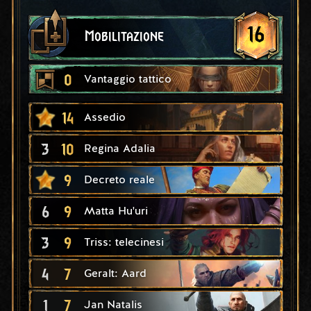
16
Mobilitazione
0
Vantaggio tattico
14
Assedio
3
10
Regina Adalia
9
Decreto reale
6
9
Matta Hu'uri
3
9
Triss: telecinesi
4
7
Geralt: Aard
1
7
Jan Natalis