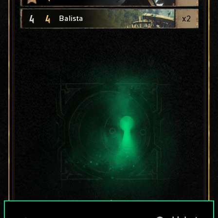
4
4
x
2
Balista
Per ora, è solo un