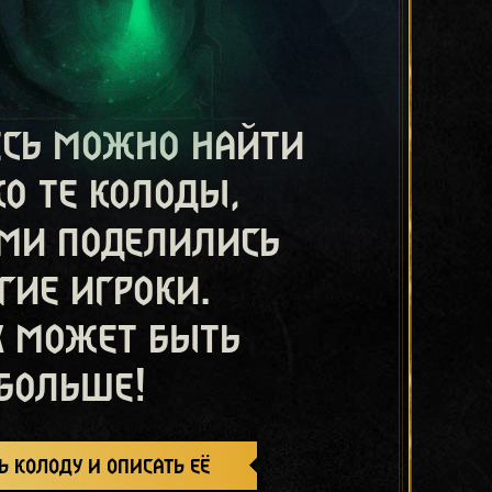
есь можно найти
ко те колоды,
ми поделились
гие игроки.
х может быть
больше!
ь колоду и описать её