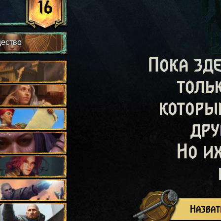
16
щество
Пока зд
толь
которы
дру
Но и
Назват