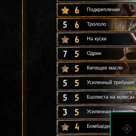
6
Подкрепление
5
6
Трололо
6
На куски
7
5
Одрин
5
Кипящее масло
5
5
Усиленный требушет
5
5
Баллиста на колесах
3
5
Усиленная баллиста
4
Бомбардировка