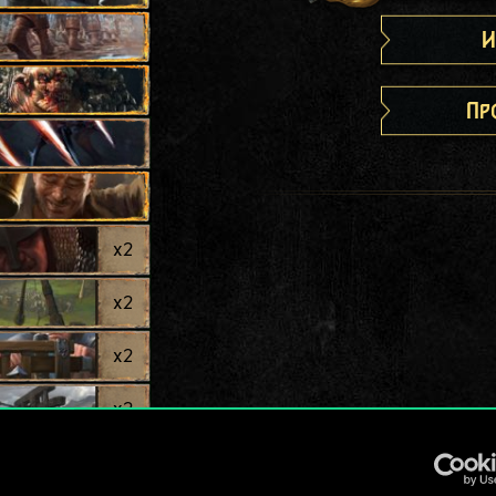
И
Пр
x
2
x
2
x
2
x
2
x
2