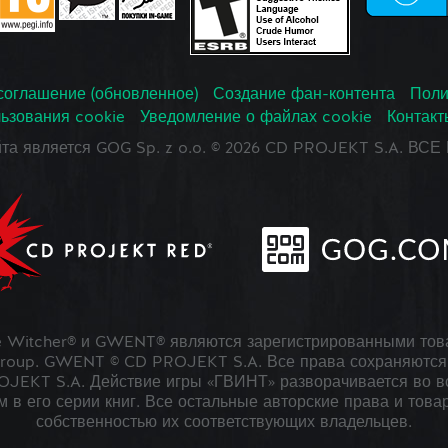
соглашение (обновленное)
Создание фан-контента
Поли
ьзования cookie
Уведомление о файлах cookie
Контакт
йта является GOG Sp. z o.o. © 2026 CD PROJEKT S.A. В
 Witcher® и GWENT® являются зарегистрированными тов
roup. GWENT © CD PROJEKT S.A. Все права сохраняются 
JEKT S.A. Действие игры «ГВИНТ» разворачивается во в
 в его серии книг. Все остальные авторские права и това
собственностью их соответствующих владельцев.