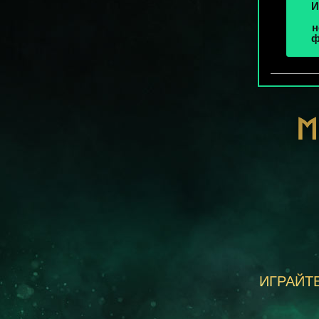
И
н
ф
М
ИГРАЙТЕ