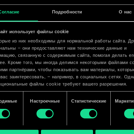
x
2
Согласие
Подробности
О нас
x
2
айт использует файлы cookie
орые из них необходимы для нормальной работы сайта. Др
нальны — они предоставляют нам технические данные и
мацию, связанную с содержимым сайта, помогая делать ег
ее. Кроме того, мы иногда делимся некоторыми файлами c
ими партнёрами, чтобы показывать вам материалы, которы
 вас заинтересовать, — например, в социальных сетях. Одн
пциональные файлы cookie требуют вашего разрешения.
 подробную информацию о том, как мы используем ваши 
одимые
Настроечные
Статистические
Маркети
e, и изменить связанные с ними параметры можно в меню
ройки» ниже.