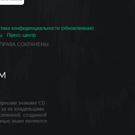
тика конфиденциальности (обновленная)
ы
Пресс-центр
СЕ ПРАВА СОХРАНЕНЫ.
арными знаками CD
за их владельцами.
селенной, созданной
рные знаки являются