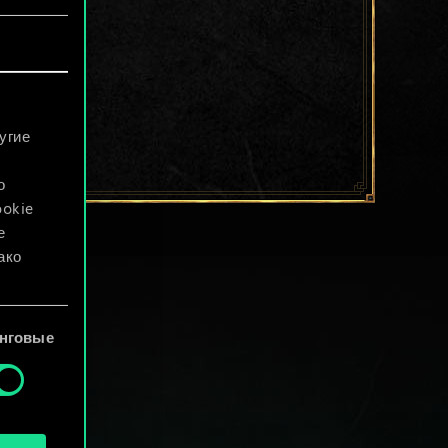
угие
о
ookie
е
ако
файлы
нговые