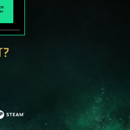
се
и»
Т?