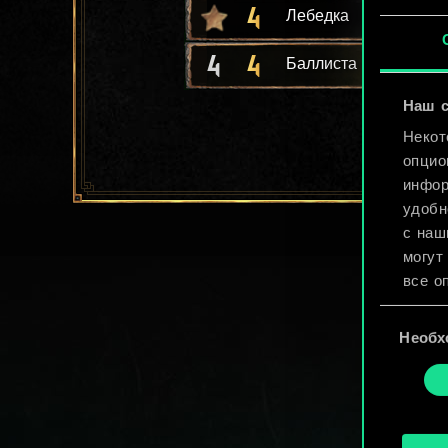
4
Лебедка
4
4
Баллиста
Наш с
Некот
опцио
инфор
удобн
с наш
могут
все о
Выбор
Найти
Необх
согласия
cooki
«Наст