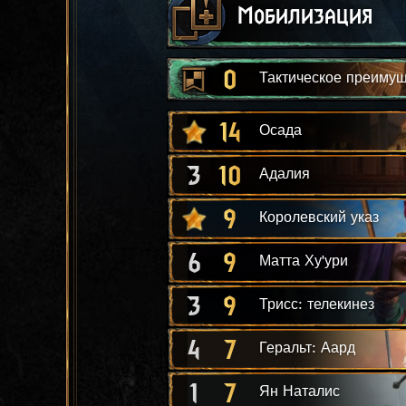
Мобилизация
0
Тактическое преиму
14
Осада
3
10
Адалия
9
Королевский указ
6
9
Матта Ху'ури
3
9
Трисс: телекинез
4
7
Геральт: Аард
1
7
Ян Наталис