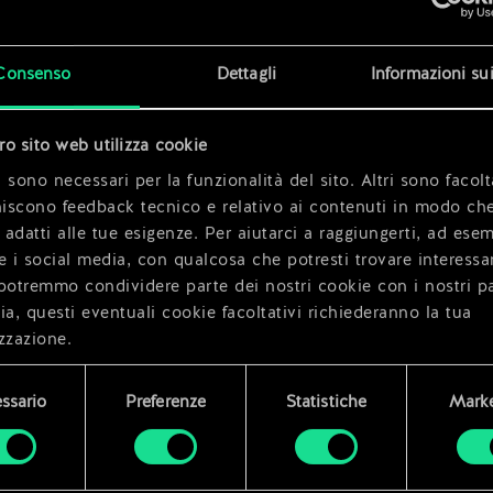
x
2
x
2
Consenso
Dettagli
Informazioni su
rice
x
2
tro sito web utilizza cookie
 sono necessari per la funzionalità del sito. Altri sono facolt
niscono feedback tecnico e relativo ai contenuti in modo che
i adatti alle tue esigenze. Per aiutarci a raggiungerti, ad ese
e i social media, con qualcosa che potresti trovare interessa
potremmo condividere parte dei nostri cookie con i nostri pa
ia, questi eventuali cookie facoltativi richiederanno la tua
zzazione.
i dettagli su come utilizziamo i cookie e su come impostare l
ssario
Preferenze
Statistiche
Marke
enze sono disponibili nel menu "Impostazioni" qui sotto.