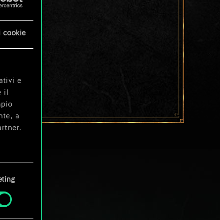
i cookie
ativi e
 il
mpio
nte, a
rtner.
e tue
ting