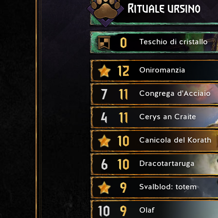
Rituale ursino
0
Teschio di cristallo
12
Oniromanzia
7
11
Congrega d'Acciaio
4
11
Cerys an Craite
10
Canicola del Korath
6
10
Dracotartaruga
9
Svalblod: totem
10
9
Olaf