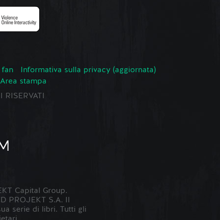
 fan
Informativa sulla privacy (aggiornata)
Area stampa
TI RISERVATI
KT Capital Group.
 CD PROJEKT S.A. Il
erie di libri. Tutti gli
etari.