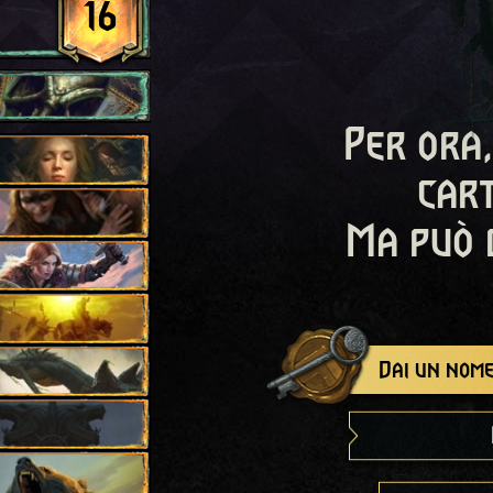
16
Per ora,
cart
Ma può 
Dai un nome