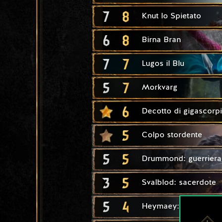
7
8
Knut lo Spietato
6
8
Birna Bran
7
7
Lugos il Blu
5
7
Morkvarg
6
Decotto di gigascorp
5
Colpo stordente
5
5
Drummond: guerriera
3
5
Svalblod: sacerdote
5
4
Heymaey: bardo