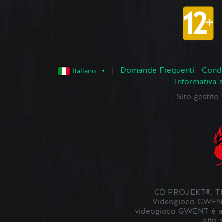
Domande Frequenti
Condi
Italiano
Informativa 
Sito gestit
CD PROJEKT®, The
Videogioco GWENT ©
videogioco GWENT è ambi
altri