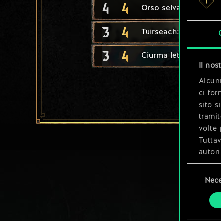
4
4
Orso selvaggio
3
4
Tuirseach: guerriero
3
4
Ciurma letale: predat
Il nos
Alcuni
ci for
sito s
tramit
volte 
Tuttav
autori
Selezione
Tutti 
Nece
del
prefer
consenso