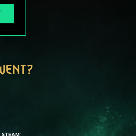
i
GWENT?