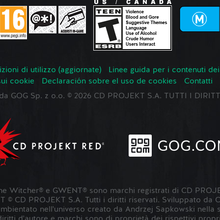
zioni di utilizzo (aggiornate)
Linee guida per i contenuti dei
sui cookie
Declaración sobre el uso de cookies
Contatti
o da GOG Sp. z o.o. © 2026 CD PROJEKT S.A. TUTTI I DIRIT
 Witcher® e GWENT® sono marchi registrati di CD PROJE
 CD PROJEKT S.A. Tutti i diritti riservati. Sviluppato da
entato nell'universo creato da Andrzej Sapkowski nella sua s
 diritti d'autore e marchi sono di proprietà dei rispettivi propri