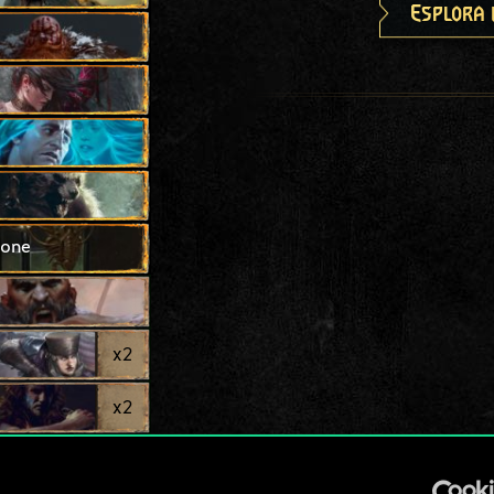
Esplora 
ione
x
2
x
2
x
2