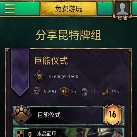
免费游玩
登陆
分享昆特牌组
巨熊仪式
skellige
deck
9,290
25
20
165
16
巨熊仪式
0
水晶面甲