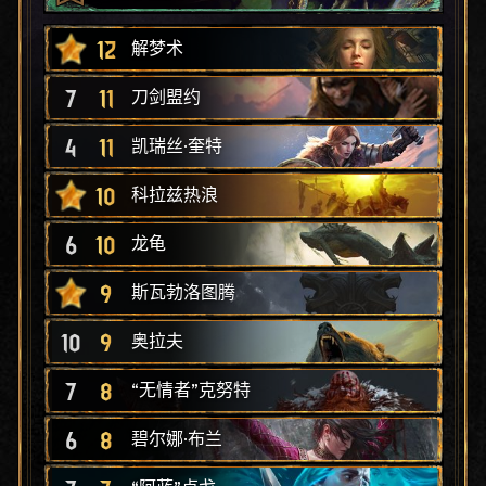
12
解梦术
7
11
刀剑盟约
4
11
凯瑞丝·奎特
10
科拉兹热浪
6
10
龙龟
9
斯瓦勃洛图腾
10
9
奥拉夫
7
8
“无情者”克努特
6
8
碧尔娜·布兰