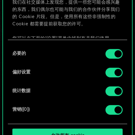
我们在社交媒体上发现您，提供一些您可能会感兴趣
的东西，我们偶尔也可能与我们的合作伙伴分享我们
的 Cookie 片段。但是，使用所有这些非强制性的
给牌组命名并撰写攻略
Cookie 都需要提前获取您的许可。
编辑牌组
您可以在下面的"设置"菜单中找到有关我们使用
Cookie 的所有详细信息，并调整您对 Cookie 的偏
同
好。一旦您了解了其中的内容并准备好继续，请点
必要的
意
或
击"确定"。
选
择
偏好设置
浏览社区牌组
统计数据
营销({0})