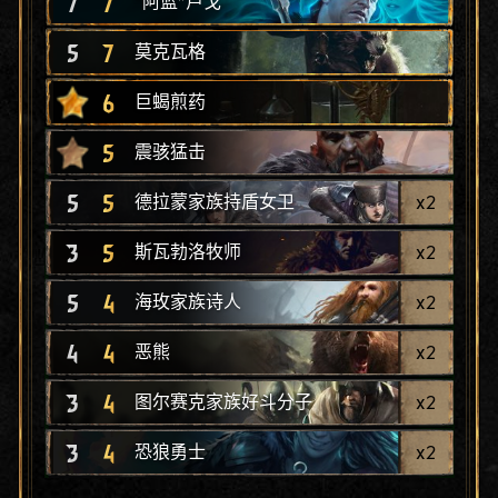
7
7
“阿蓝”卢戈
5
7
莫克瓦格
6
巨蝎煎药
5
震骇猛击
5
5
x
2
德拉蒙家族持盾女卫
3
5
x
2
斯瓦勃洛牧师
5
4
x
2
海玫家族诗人
4
4
x
2
恶熊
3
4
x
2
图尔赛克家族好斗分子
3
4
x
2
恐狼勇士