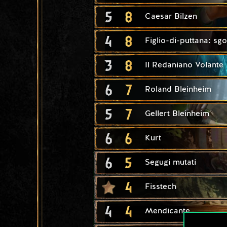
5
8
Caesar Bilzen
4
8
Figlio-di-puttana: sgo
3
8
Il Redaniano Volante
6
7
Roland Bleinheim
5
7
Gellert Bleinheim
6
6
Kurt
6
5
Segugi mutati
4
Fisstech
4
4
Mendicante