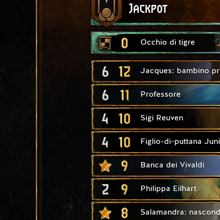
Jackpot
0
Occhio di tigre
6
12
Jacques: bambino pr
6
11
Professore
4
10
Sigi Reuven
4
10
Figlio-di-puttana Jun
9
Banca dei Vivaldi
2
9
Philippa Eilhart
8
Salamandra: nascondi