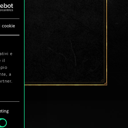
i cookie
ativi e
 il
mpio
nte, a
rtner.
e tue
ting