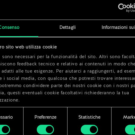
x
2
Consenso
Dettagli
Informazioni su
x
2
tro sito web utilizza cookie
x
2
 sono necessari per la funzionalità del sito. Altri sono facolt
niscono feedback tecnico e relativo ai contenuti in modo che
i adatti alle tue esigenze. Per aiutarci a raggiungerti, ad ese
e i social media, con qualcosa che potresti trovare interessa
potremmo condividere parte dei nostri cookie con i nostri pa
ia, questi eventuali cookie facoltativi richiederanno la tua
zzazione.
i dettagli su come utilizziamo i cookie e su come impostare l
ssario
Preferenze
Statistiche
Marke
enze sono disponibili nel menu "Impostazioni" qui sotto.