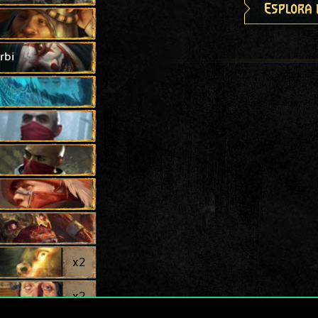
Esplora 
rbi
x
2
x
2