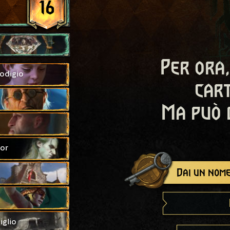
16
Per ora,
odigio
cart
Ma può 
ior
Dai un nome
glio