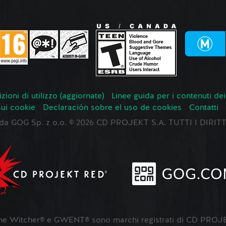
zioni di utilizzo (aggiornate)
Linee guida per i contenuti dei
sui cookie
Declaración sobre el uso de cookies
Contatti
o da GOG Sp. z o.o. © 2026 CD PROJEKT S.A. TUTTI I DIRIT
 Witcher® e GWENT® sono marchi registrati di CD PROJE