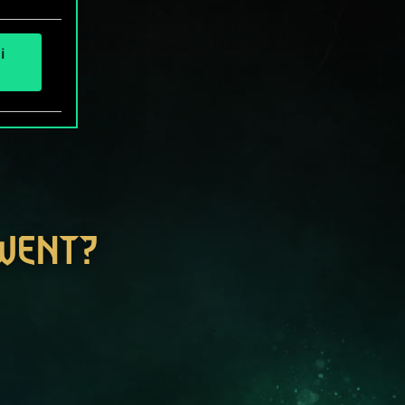
i
GWENT?