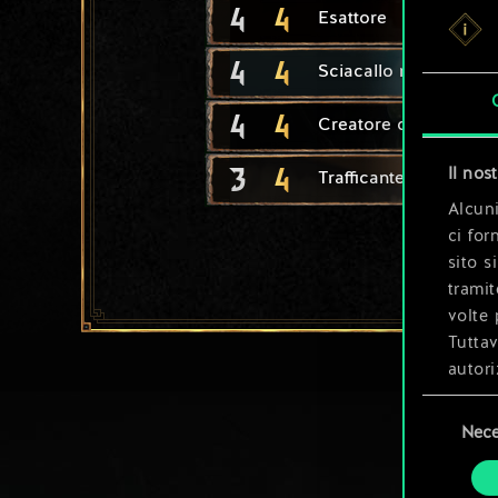
4
4
Esattore
4
4
Sciacallo marino
4
4
Creatore di mutanti
3
4
Il nos
Trafficante di fisstech
Alcuni
ci for
sito s
tramit
volte 
Tuttav
autori
Selezione
Tutti 
Nece
del
prefer
consenso