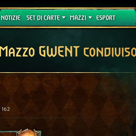
Crimson Curse
Guide
NOTIZIE
SET DI CARTE
MAZZI
ESPORT
Mazzo GWENT condivis
162