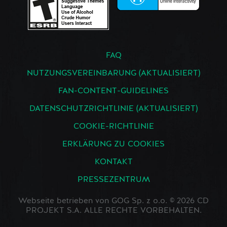
FAQ
NUTZUNGSVEREINBARUNG (AKTUALISIERT)
FAN-CONTENT-GUIDELINES
DATENSCHUTZRICHTLINIE (AKTUALISIERT)
COOKIE-RICHTLINIE
ERKLÄRUNG ZU COOKIES
KONTAKT
PRESSEZENTRUM
Webseite betrieben von GOG Sp. z o.o. © 2026 CD
PROJEKT S.A. ALLE RECHTE VORBEHALTEN.