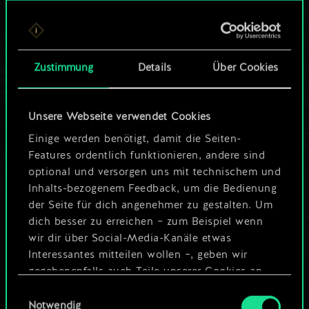
Bis jetzt ist dies nur
ein geteilter Satz
Zustimmung
Details
Über Cookies
Karten.
Wo es doch so viel
Unsere Webseite verwendet Cookies
mehr sein kann!
Einige werden benötigt, damit die Seiten-
Features ordentlich funktionieren, andere sind
optional und versorgen uns mit technischem und
Inhalts-bezogenem Feedback, um die Bedienung
Deck benennen und Leitfaden
der Seite für dich angenehmer zu gestalten. Um
erstellen
dich besser zu erreichen – zum Beispiel wenn
wir dir über Social-Media-Kanäle etwas
Interessantes mitteilen wollen –, geben wir
Deck bearbeiten
gegebenenfalls auch Teile unserer Cookies an
unsere Partner weiter. Jeder dieser optionalen
Einwilligungsauswahl
ODER
Cookies erfordert allerdings deine Zustimmung.
Notwendig