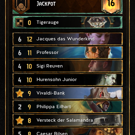
16
Jackpot
0
Tigerauge
6
12
Jacques das Wunderkind
6
11
Professor
4
10
Sigi Reuven
4
10
Hurensohn Junior
9
Vivaldi-Bank
2
9
Philippa Eilhart
8
Versteck der Salamandra
5
8
Caesar Bilsen