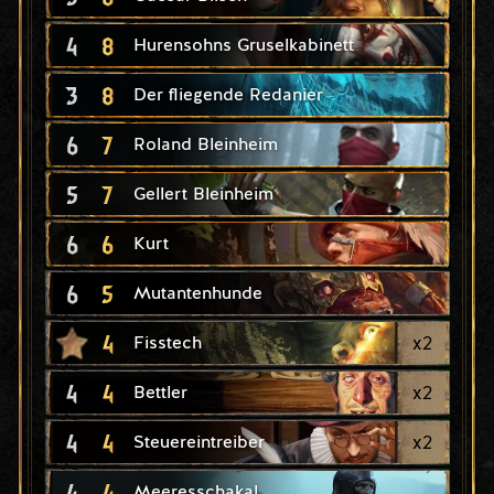
4
8
Hurensohns Gruselkabinett
3
8
Der fliegende Redanier
6
7
Roland Bleinheim
5
7
Gellert Bleinheim
6
6
Kurt
6
5
Mutantenhunde
4
x
2
Fisstech
4
4
x
2
Bettler
4
4
x
2
Steuereintreiber
4
4
Meeresschakal