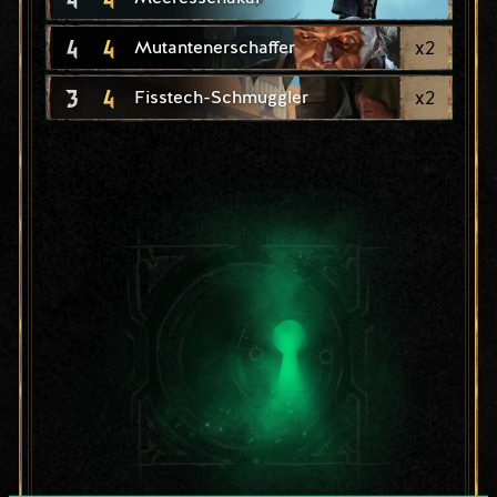
4
4
x
2
Mutantenerschaffer
3
4
x
2
Fisstech-Schmuggler