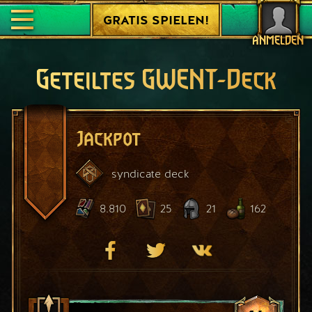
GRATIS SPIELEN!
ANMELDEN
Geteiltes GWENT-Deck
Jackpot
syndicate
deck
8.810
25
21
162