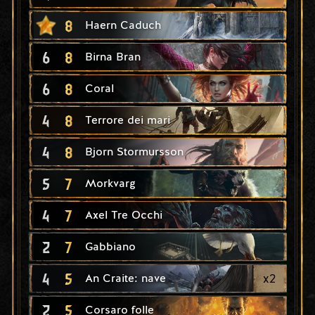
8
Haern Caduch
6
8
Birna Bran
6
8
Coral
4
8
Terrore dei mari
4
8
Bjorn Stormursson
5
7
Morkvarg
4
7
Axel Tre Occhi
2
7
Gabbiano
4
5
x
2
An Craite: nave
2
5
Corsaro folle