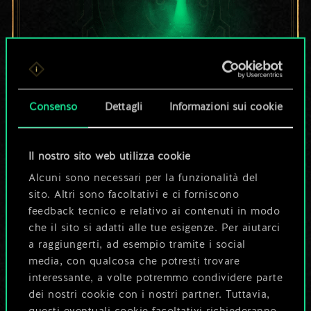
Per ora, è solo un
Consenso
Dettagli
Informazioni sui cookie
set di carte
Il nostro sito web utilizza cookie
condiviso.
Alcuni sono necessari per la funzionalità del
sito. Altri sono facoltativi e ci forniscono
Ma può diventare
feedback tecnico e relativo ai contenuti in modo
che il sito si adatti alle tue esigenze. Per aiutarci
molto altro!
a raggiungerti, ad esempio tramite i social
media, con qualcosa che potresti trovare
interessante, a volte potremmo condividere parte
Dai un nome al mazzo e crea una
dei nostri cookie con i nostri partner. Tuttavia,
guida