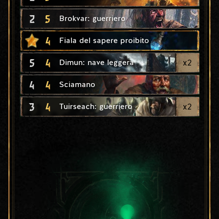
2
5
Brokvar: guerriero
4
Fiala del sapere proibito
5
4
x
2
Dimun: nave leggera
4
4
Sciamano
3
4
x
2
Tuirseach: guerriero