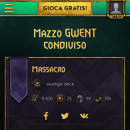
GIOCA GRATIS!
ACCEDI
Mazzo GWENT
condiviso
Massacro
skellige
deck
9.100
25
19
176