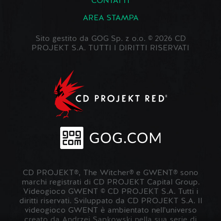
CONTATTI
AREA STAMPA
Sito gestito da GOG Sp. z o.o. © 2026 CD
PROJEKT S.A. TUTTI I DIRITTI RISERVATI
CD PROJEKT®, The Witcher® e GWENT® sono
marchi registrati di CD PROJEKT Capital Group.
Videogioco GWENT © CD PROJEKT S.A. Tutti i
diritti riservati. Sviluppato da CD PROJEKT S.A. Il
videogioco GWENT è ambientato nell'universo
creato da Andrzej Sapkowski nella sua serie di