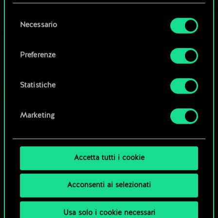
questi eventuali cookie facoltativi richiederanno
la tua autorizzazione.
Selezione
Necessario
Modifica mazzo
del
Tutti i dettagli su come utilizziamo i cookie e su
consenso
come impostare le tue preferenze sono
OPPURE
Preferenze
disponibili nel menu "Impostazioni" qui sotto.
Esplora i mazzi della community
Statistiche
Marketing
Accetta tutti i cookie
Acconsenti ai selezionati
Usa solo i cookie necessari