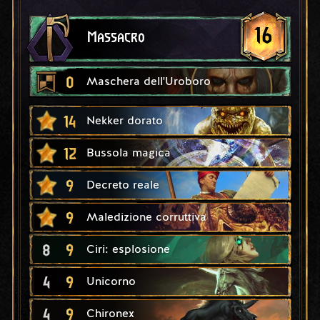
16
Massacro
0
Maschera dell'Uroboro
14
Nekker dorato
12
Bussola magica
9
Decreto reale
9
Maledizione corruttiva
8
9
Ciri: esplosione
4
9
Unicorno
4
9
Chironex