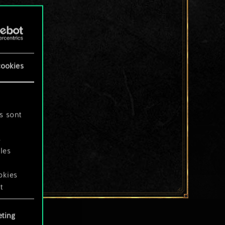
cookies
s sont
s
les
okies
t
ting
okies