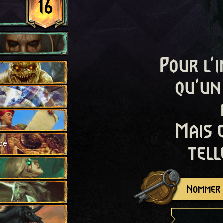
16
Pour l'i
qu'un
Mais 
ce
tell
Nommer c