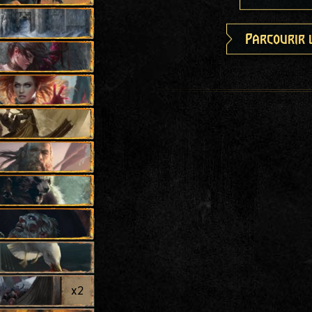
Parcourir 
x
2