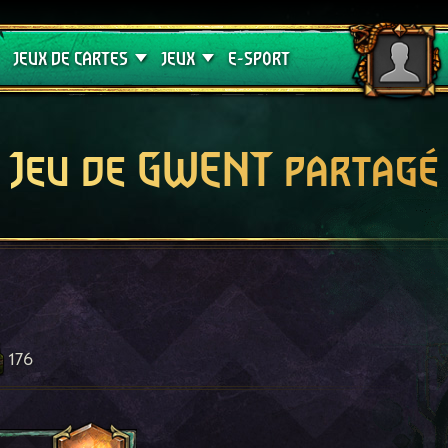
Crimson Curse
Guides de jeux
JEUX DE CARTES
JEUX
E-SPORT
Jeu de GWENT partagé
176