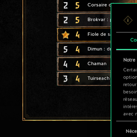
2
5
Corsaire dérangé
2
5
Brokvar : guerrier
4
Fiole de savoir interdi
Co
5
4
Dimun : drakkar
Notre 
4
4
Chaman
Certai
3
4
option
Tuirseach : soldat
retour
besoin
résea
intére
avec 
appli
Sélection
Néce
du
Vous p