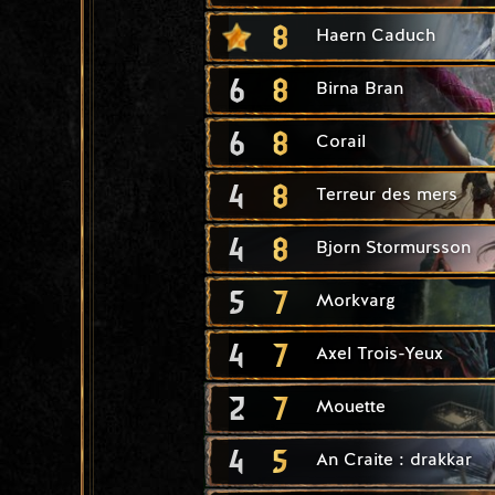
8
Haern Caduch
6
8
Birna Bran
6
8
Corail
4
8
Terreur des mers
4
8
Bjorn Stormursson
5
7
Morkvarg
4
7
Axel Trois-Yeux
2
7
Mouette
4
5
An Craite : drakkar