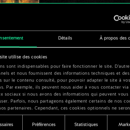
t
nsentement
Détails
À propos des 
x
2
site utilise des cookies
ns sont indispensables pour faire fonctionner le site. D'autre
nels et nous fournissent des informations techniques et des
x
2
s sur le contenu consulté, pour pouvoir adapter le site à vo
s. Par exemple, ils peuvent nous aider à vous contacter via 
ux sociaux si nous avons des informations qui peuvent vous
sser. Parfois, nous partageons également certains de nos co
nos partenaires. Cependant, ces cookies optionnels ne seron
qués qu'avec votre permission.
ssaires
Préférences
Statistiques
Marke
ouvez consulter tous les détails sur notre utilisation des co