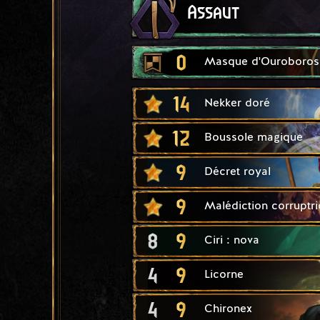
Assaut
0
Masque d'Ouroboros
14
Nekker doré
12
Boussole magique
9
Décret royal
9
Malédiction corruptri
8
9
Ciri : nova
4
9
Licorne
4
9
Chironex