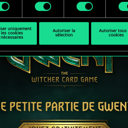
ment
difier vos préférences dans le menu "Paramètres" ci-dessous
liser uniquement
Autoriser la
Autoriser tous 
les cookies
sélection
cookies
nécessaires
E PETITE PARTIE DE GWEN