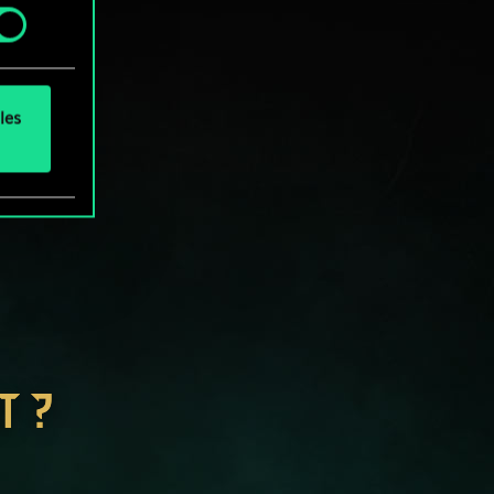
.
les
T ?