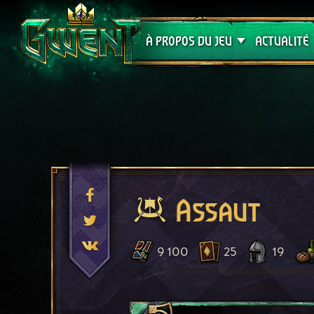
Assistance
À PROPOS DU JEU
ACTUALITÉ
Assaut
9 100
25
19