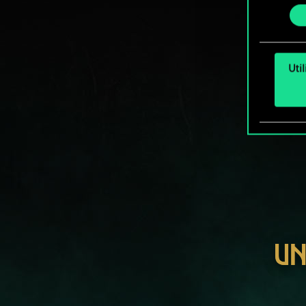
consente
et mo
Uti
UN