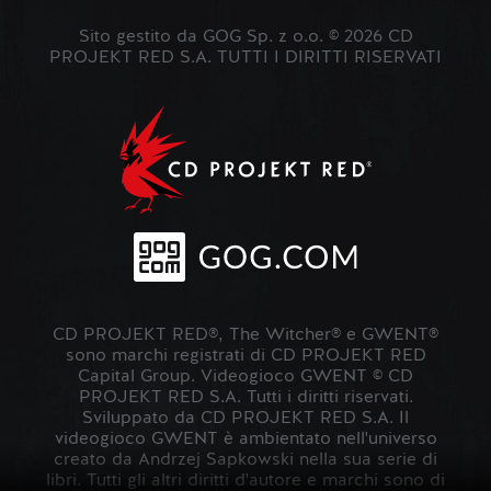
Sito gestito da GOG Sp. z o.o. © 2026 CD
PROJEKT RED S.A. TUTTI I DIRITTI RISERVATI
CD PROJEKT RED®, The Witcher® e GWENT®
sono marchi registrati di CD PROJEKT RED
Capital Group. Videogioco GWENT © CD
PROJEKT RED S.A. Tutti i diritti riservati.
Sviluppato da CD PROJEKT RED S.A. Il
videogioco GWENT è ambientato nell'universo
creato da Andrzej Sapkowski nella sua serie di
libri. Tutti gli altri diritti d'autore e marchi sono di