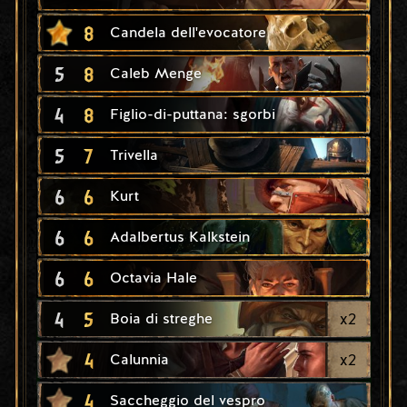
8
Candela dell'evocatore
5
8
Caleb Menge
4
8
Figlio-di-puttana: sgorbi
5
7
Trivella
6
6
Kurt
6
6
Adalbertus Kalkstein
6
6
Octavia Hale
4
5
x
2
Boia di streghe
4
x
2
Calunnia
4
Saccheggio del vespro