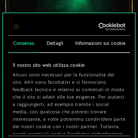
Per ora, è solo un
Consenso
Dettagli
Informazioni sui cookie
set di carte
condiviso.
Il nostro sito web utilizza cookie
Ma può diventare
Alcuni sono necessari per la funzionalità del
sito. Altri sono facoltativi e ci forniscono
molto altro!
feedback tecnico e relativo ai contenuti in modo
che il sito si adatti alle tue esigenze. Per aiutarci
a raggiungerti, ad esempio tramite i social
media, con qualcosa che potresti trovare
Dai un nome al mazzo e crea una
interessante, a volte potremmo condividere parte
guida
dei nostri cookie con i nostri partner. Tuttavia,
questi eventuali cookie facoltativi richiederanno