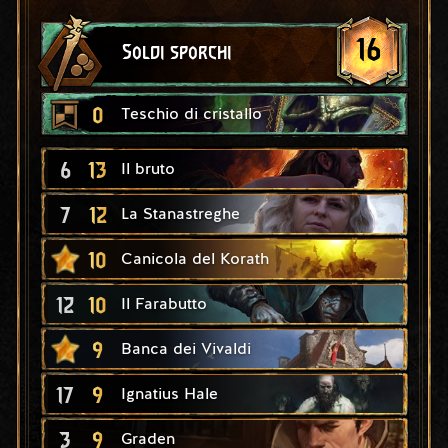
16
Soldi sporchi
0
Teschio di cristallo
6
13
Il bruto
7
12
La Stanastreghe
10
Canicola del Korath
12
10
Il Farabutto
9
Banca dei Vivaldi
17
9
Ignatius Hale
3
9
Graden