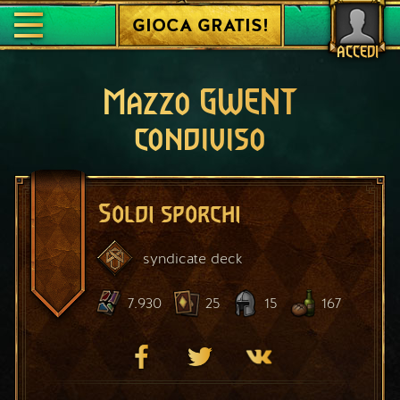
GIOCA GRATIS!
ACCEDI
Mazzo GWENT
condiviso
Soldi sporchi
syndicate
deck
7.930
25
15
167