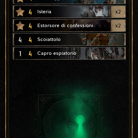
4
x
2
Isteria
4
x
2
Estorsore di confessioni
4
4
Scoiattolo
1
4
Capro espiatorio