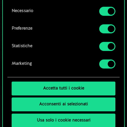
Modifica mazzo
la tua autorizzazione.
Selezione
Necessario
del
Tutti i dettagli su come utilizziamo i cookie e su
OPPURE
consenso
come impostare le tue preferenze sono
Preferenze
disponibili nel menu "Impostazioni" qui sotto.
Esplora i mazzi della community
Statistiche
Marketing
Accetta tutti i cookie
Acconsenti ai selezionati
Usa solo i cookie necessari