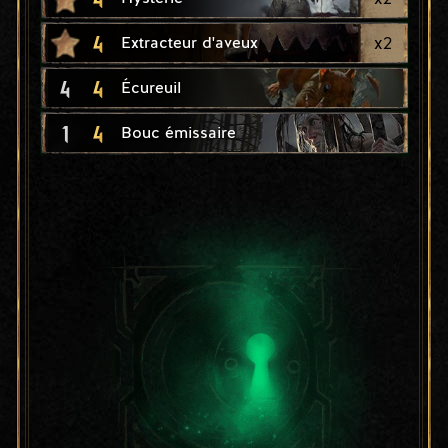
4
x
2
Extracteur d'aveux
4
4
Écureuil
1
4
Bouc émissaire