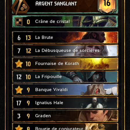
16
Argent sanglant
0
Crâne de cristal
6
13
La Brute
7
12
La Débusqueuse de sorcières
10
Fournaise de Korath
12
10
La Fripouille
9
Banque Vivaldi
17
9
Ignatius Hale
3
9
Graden
8
Bougie de conjurateur