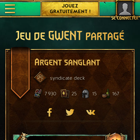
JOUEZ
GRATUITEMENT !
SE CONNECTER
Jeu de GWENT partagé
Argent sanglant
syndicate
deck
7 930
25
15
167