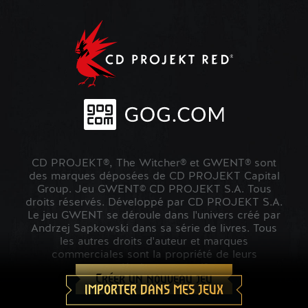
CD PROJEKT®, The Witcher® et GWENT® sont
des marques déposées de CD PROJEKT Capital
Group. Jeu GWENT© CD PROJEKT S.A. Tous
droits réservés. Développé par CD PROJEKT S.A.
Le jeu GWENT se déroule dans l'univers créé par
Andrzej Sapkowski dans sa série de livres. Tous
les autres droits d'auteur et marques
commerciales sont la propriété de leurs
propriétaires respectifs.
Créer un nouveau jeu
IMPORTER DANS MES JEUX