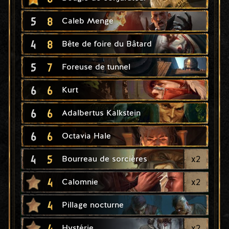
5
8
Caleb Menge
4
8
Bête de foire du Bâtard
5
7
Foreuse de tunnel
6
6
Kurt
6
6
Adalbertus Kalkstein
6
6
Octavia Hale
4
5
x
2
Bourreau de sorcières
4
x
2
Calomnie
4
Pillage nocturne
4
x
2
Hystérie