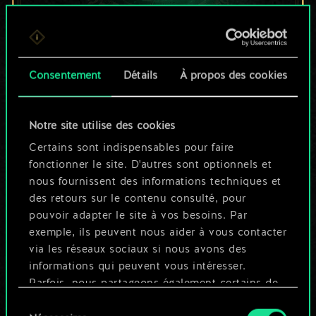
Pour l'instant, ce
Consentement
Détails
À propos des cookies
n'est qu'un jeu de
cartes partagé.
Notre site utilise des cookies
Mais cela peut être
Certains sont indispensables pour faire
fonctionner le site. D'autres sont optionnels et
tellement plus !
nous fournissent des informations techniques et
des retours sur le contenu consulté, pour
pouvoir adapter le site à vos besoins. Par
Nommer ce jeu et créer un guide
exemple, ils peuvent nous aider à vous contacter
via les réseaux sociaux si nous avons des
informations qui peuvent vous intéresser.
Modifier le jeu
Parfois, nous partageons également certains de
nos cookies avec nos partenaires. Cependant,
Sélection