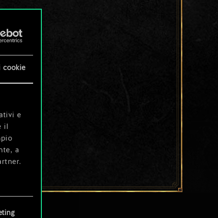
i cookie
ativi e
 il
mpio
nte, a
rtner.
e tue
ting