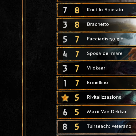
7
8
Knut lo Spietato
3
8
Brachetto
5
7
Facciadisegugio
4
7
Sposa del mare
3
7
Vildkaarl
1
7
Ermellino
5
Rivitalizzazione
6
5
Maxii Van Dekkar
8
5
Tuirseach: veterano