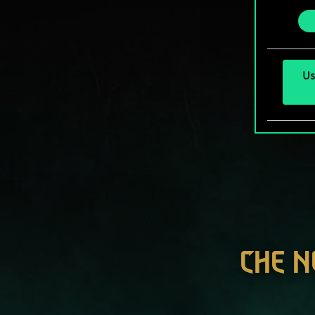
prefer
consenso
Us
CHE N