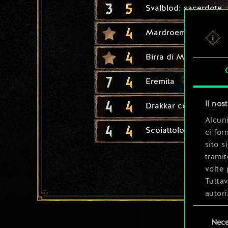
3
5
Svalblod: sacerdote
4
Mardroeme
4
Birra di Mahakam
7
4
Eremita
4
4
Il nos
Drakkar corazzato
Alcuni
4
4
Scoiattolo
ci for
sito s
tramit
volte 
Tuttav
autori
Selezione
Tutti 
Nece
del