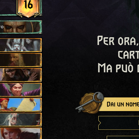
16
ro
Per ora,
cart
Ma può 
Dai un nome