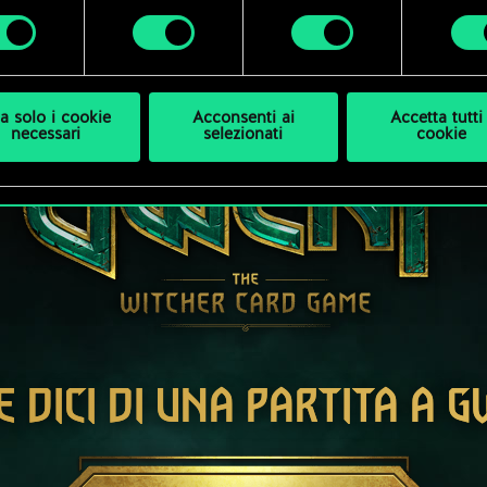
enze sono disponibili nel menu "Impostazioni" qui sotto.
a solo i cookie
Acconsenti ai
Accetta tutti 
necessari
selezionati
cookie
E DICI DI UNA PARTITA A 