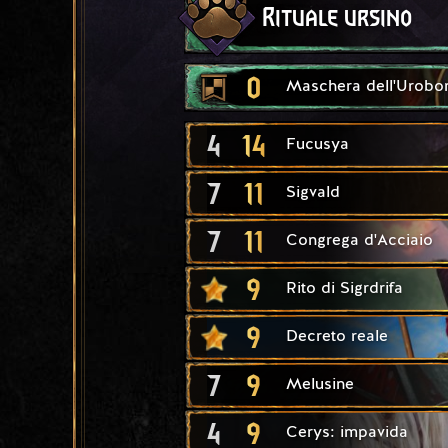
Rituale ursino
0
Maschera dell'Urobo
4
14
Fucusya
7
11
Sigvald
7
11
Congrega d'Acciaio
9
Rito di Sigrdrifa
9
Decreto reale
7
9
Melusine
4
9
Cerys: impavida