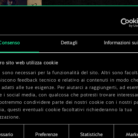
x
2
x
2
Consenso
Dettagli
Informazioni su
tro sito web utilizza cookie
x
2
 sono necessari per la funzionalità del sito. Altri sono facolt
niscono feedback tecnico e relativo ai contenuti in modo che
i adatti alle tue esigenze. Per aiutarci a raggiungerti, ad ese
e i social media, con qualcosa che potresti trovare interessa
potremmo condividere parte dei nostri cookie con i nostri pa
ia, questi eventuali cookie facoltativi richiederanno la tua
zzazione.
i dettagli su come utilizziamo i cookie e su come impostare l
ssario
Preferenze
Statistiche
Marke