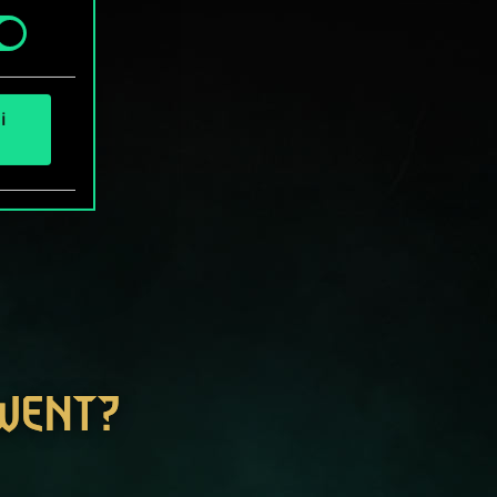
i
GWENT?