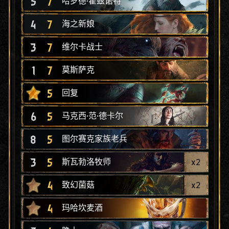
5
7
哈罗德·霍兹诺特
4
7
海之新娘
3
7
维尔卡战士
1
7
莫斯萨克
5
回复
6
5
马克西·范·德卡尔
8
5
图尔赛克家族老兵
3
5
x
2
斯瓦勃洛牧师
4
x
2
致幻菌菇
4
玛哈坎麦酒