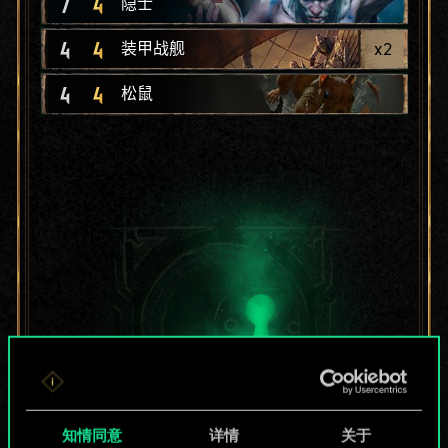
7
4
隐士
4
4
x
2
装甲战舰
4
4
松鼠
知情同意
详情
关于