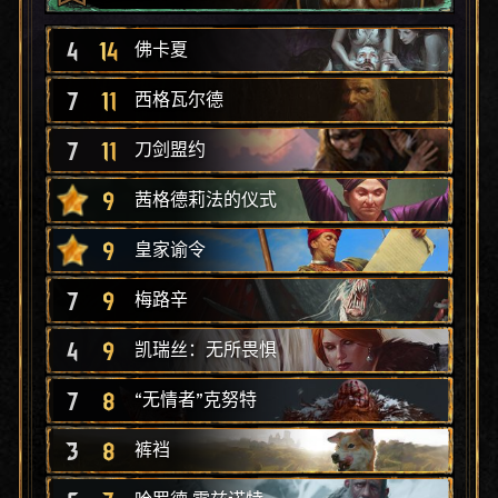
4
14
佛卡夏
7
11
西格瓦尔德
7
11
刀剑盟约
9
茜格德莉法的仪式
9
皇家谕令
7
9
梅路辛
4
9
凯瑞丝：无所畏惧
7
8
“无情者”克努特
3
8
裤裆