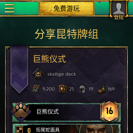
免费游玩
登陆
分享昆特牌组
巨熊仪式
skellige
deck
9,200
25
19
169
16
巨熊仪式
0
衔尾蛇面具