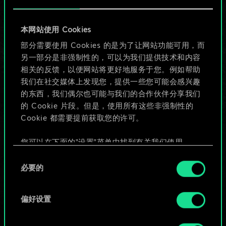
目前只是分享了一套
本网站使用 Cookies
牌，但能做的不止这
部分需要使用 Cookies 的是为了让网站功能可用，而
另一部分是非强制性的，可以为我们提供技术和内容
些！
相关的反馈，以便网站将更好地服务于您。例如帮助
我们在社交媒体上发现您，提供一些您可能会感兴趣
的东西，我们偶尔也可能与我们的合作伙伴分享我们
给牌组命名并撰写攻略
的 Cookie 片段。但是，使用所有这些非强制性的
Cookie 都需要提前获取您的许可。
编辑牌组
您可以在下面的"设置"菜单中找到有关我们使用
Cookie 的所有详细信息，并调整您对 Cookie 的偏
同
或
好。一旦您了解了其中的内容并准备好继续，请点
必要的
意
击"确定"。
选
浏览社区牌组
择
偏好设置