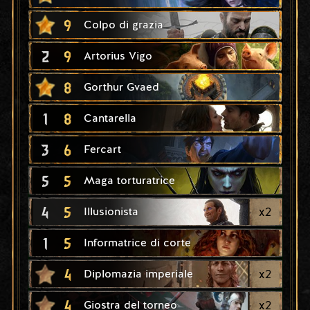
9
Colpo di grazia
2
9
Artorius Vigo
8
Gorthur Gvaed
1
8
Cantarella
3
6
Fercart
5
5
Maga torturatrice
4
5
x
2
Illusionista
1
5
Informatrice di corte
4
x
2
Diplomazia imperiale
4
x
2
Giostra del torneo