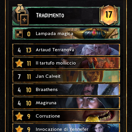
17
Tradimento
0
Lampada magica
4
13
Artaud Terranova
11
Il tartufo molliccio
7
11
Jan Calveit
4
10
Braathens
4
10
Magiruna
9
Corruzione
9
Invocazione di Yennefer