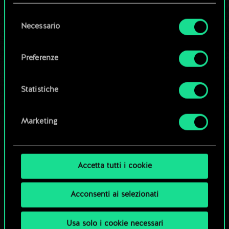
questi eventuali cookie facoltativi richiederanno
la tua autorizzazione.
Selezione
Necessario
Modifica mazzo
del
Tutti i dettagli su come utilizziamo i cookie e su
consenso
come impostare le tue preferenze sono
OPPURE
Preferenze
disponibili nel menu "Impostazioni" qui sotto.
Esplora i mazzi della community
Statistiche
Marketing
Accetta tutti i cookie
Acconsenti ai selezionati
Usa solo i cookie necessari