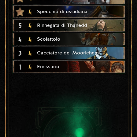
4
Specchio di ossidiana
5
4
Rinnegata di Thanedd
4
4
Scoiattolo
3
4
Cacciatore dei Moorlehem
1
4
Emissario