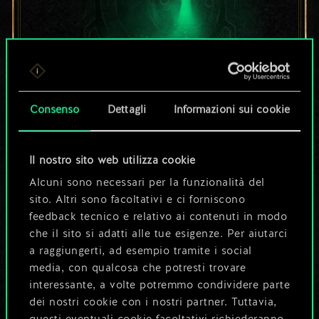
Per ora, è solo un
Consenso
Dettagli
Informazioni sui cookie
set di carte
Il nostro sito web utilizza cookie
condiviso.
Alcuni sono necessari per la funzionalità del
sito. Altri sono facoltativi e ci forniscono
Ma può diventare
feedback tecnico e relativo ai contenuti in modo
che il sito si adatti alle tue esigenze. Per aiutarci
molto altro!
a raggiungerti, ad esempio tramite i social
media, con qualcosa che potresti trovare
interessante, a volte potremmo condividere parte
Dai un nome al mazzo e crea una
dei nostri cookie con i nostri partner. Tuttavia,
guida