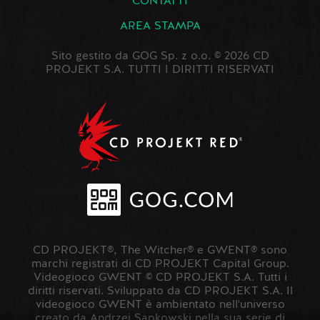
CONTATTI
AREA STAMPA
Sito gestito da GOG Sp. z o.o. © 2026 CD
PROJEKT S.A. TUTTI I DIRITTI RISERVATI
CD PROJEKT®, The Witcher® e GWENT® sono
marchi registrati di CD PROJEKT Capital Group.
Videogioco GWENT © CD PROJEKT S.A. Tutti i
diritti riservati. Sviluppato da CD PROJEKT S.A. Il
videogioco GWENT è ambientato nell'universo
creato da Andrzej Sapkowski nella sua serie di