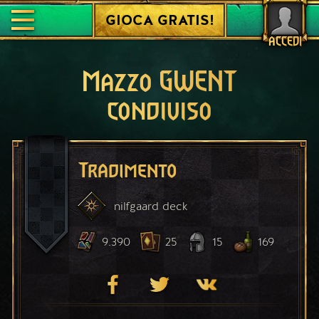
GIOCA GRATIS!
ACCEDI
Mazzo GWENT
condiviso
Tradimento
nilfgaard
deck
9.390
25
15
169