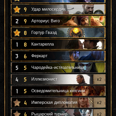
9
Удар милосердия
2
9
Арториус Виго
8
Гортур Гваэд
1
8
Кантарелла
3
6
Феркарт
5
5
Чародейка-истязательница
4
5
x
2
Иллюзионист
1
5
Осведомительница княгини
4
x
2
Имперская дипломатия
4
x
2
Рыцарский турнир