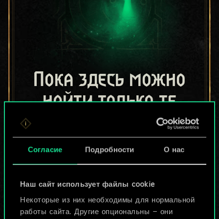
Пока здесь можно
найти только те
колоды, которыми
поделились другие
Согласие
Подробности
О нас
игроки.
Но их может быть
Наш сайт использует файлы cookie
Некоторые из них необходимы для нормальной
больше!
работы сайта. Другие опциональны — они