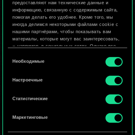
предоставляют нам технические данные и
информацию, связанную с содержимым сайта,
Назвать колоду и описать её
помогая делать его удобнее. Кроме того, мы
иногда делимся некоторыми файлами cookie с
нашими партнёрами, чтобы показывать вам
Изменить колоду
материалы, которые могут вас заинтересовать,
— например, в социальных сетях. Однако все
ИЛИ
опциональные файлы cookie требуют вашего
Выбор
разрешения.
Необходимые
согласия
Просмотреть колоды
Найти подробную информацию о том, как мы
Настроечные
используем ваши файлы cookie, и изменить
связанные с ними параметры можно в меню
«Настройки» ниже.
Статистические
Маркетинговые