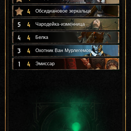
4
Обсидиановое зеркальце
5
4
Чародейка-изменница
4
4
Белка
3
4
Охотник Ван Мурлегемов
1
4
Эмиссар