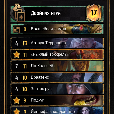
17
Двойная игра
0
Волшебная лампа
4
13
Артауд Терранова
11
«Рыхлый трюфель»
7
11
Ян Кальвейт
4
10
Браатенс
4
10
Знаток рун
9
Подкуп
9
Йеннифэр: колдовство