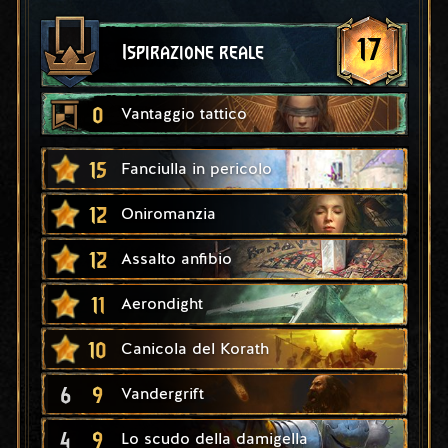
17
Ispirazione reale
0
Vantaggio tattico
15
Fanciulla in pericolo
12
Oniromanzia
12
Assalto anfibio
11
Aerondight
10
Canicola del Korath
6
9
Vandergrift
4
9
Lo scudo della damigella