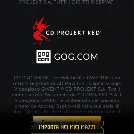
PROJEKT S.A. TUTTI I DIRITTI RISERVATI
CD PROJEKT®, The Witcher® e GWENT® sono
marchi registrati di CD PROJEKT Capital Group.
Videogioco GWENT © CD PROJEKT S.A. Tutti i
diritti riservati. Sviluppato da CD PROJEKT S.A. Il
videogioco GWENT è ambientato nell'universo
creato da Andrzej Sapkowski nella sua serie di
libri. Tutti gli altri diritti d'autore e marchi sono di
proprietà dei rispettivi proprietari.
Crea un nuovo mazzo
IMPORTA NEI MIEI MAZZI