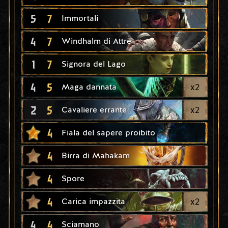
5
7
Immortali
4
7
Windhalm di Attre
1
7
Signora del Lago
4
5
x
2
Maga dannata
2
5
x
2
Cavaliere errante
4
Fiala del sapere proibito
4
Birra di Mahakam
4
Spore
4
x
2
Carica impazzita
4
4
Sciamano