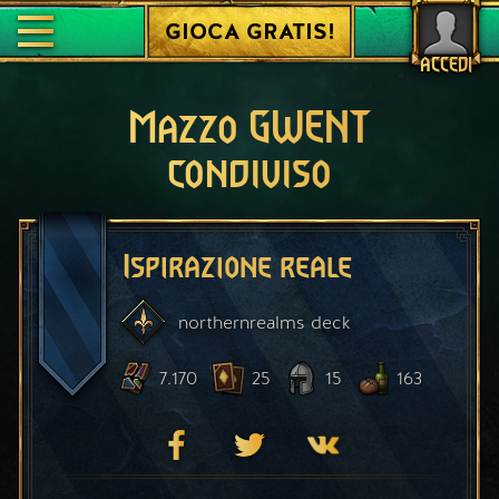
GIOCA GRATIS!
ACCEDI
Mazzo GWENT
condiviso
Ispirazione reale
northernrealms
deck
7.170
25
15
163