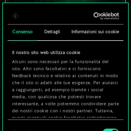
Per ora, è solo un
set di carte
Consenso
Dettagli
Informazioni sui cookie
condiviso.
Il nostro sito web utilizza cookie
Ma può diventare
Alcuni sono necessari per la funzionalità del
sito. Altri sono facoltativi e ci forniscono
molto altro!
feedback tecnico e relativo ai contenuti in modo
che il sito si adatti alle tue esigenze. Per aiutarci
a raggiungerti, ad esempio tramite i social
Dai un nome al mazzo e crea una
media, con qualcosa che potresti trovare
guida
interessante, a volte potremmo condividere parte
dei nostri cookie con i nostri partner. Tuttavia,
questi eventuali cookie facoltativi richiederanno
Modifica mazzo
la tua autorizzazione.
Selezione