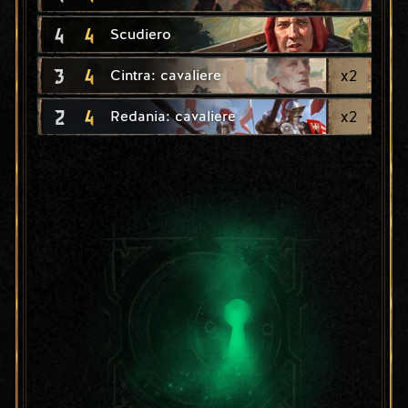
4
4
Scudiero
3
4
x
2
Cintra: cavaliere
2
4
x
2
Redania: cavaliere