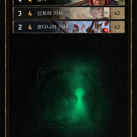
3
4
x
2
신트라 기사
2
4
x
2
르다니아 기사