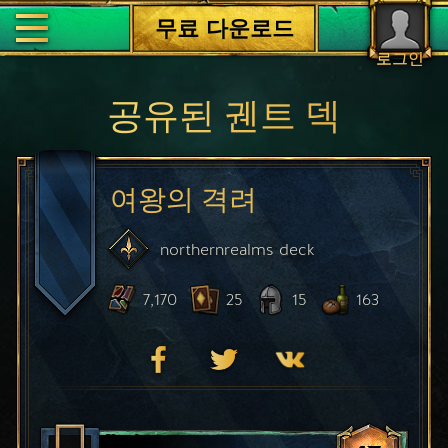
무료 다운로드
로그인
공유된 궨트 덱
여왕의 격려
northernrealms
deck
7,170
25
15
163