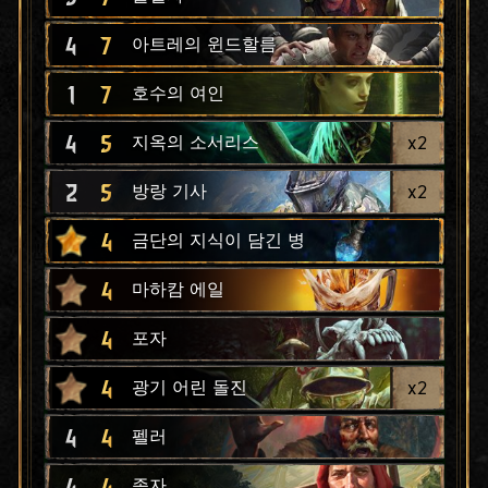
4
7
아트레의 윈드할름
1
7
호수의 여인
4
5
x
2
지옥의 소서리스
2
5
x
2
방랑 기사
4
금단의 지식이 담긴 병
4
마하캄 에일
4
포자
4
x
2
광기 어린 돌진
4
4
펠러
4
4
종자