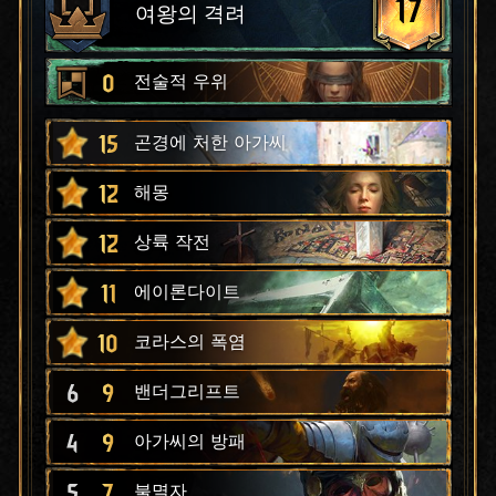
17
여왕의 격려
0
전술적 우위
15
곤경에 처한 아가씨
12
해몽
12
상륙 작전
11
에이론다이트
10
코라스의 폭염
6
9
밴더그리프트
4
9
아가씨의 방패
5
7
불멸자