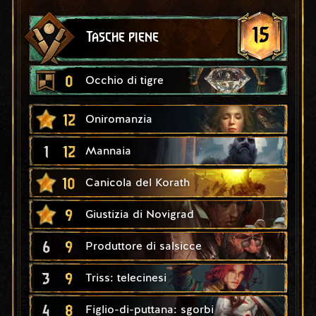
15
Tasche piene
0
Occhio di tigre
12
Oniromanzia
1
12
Mannaia
10
Canicola del Korath
9
Giustizia di Novigrad
6
9
Produttore di salsicce
3
9
Triss: telecinesi
4
8
Figlio-di-puttana: sgorbi