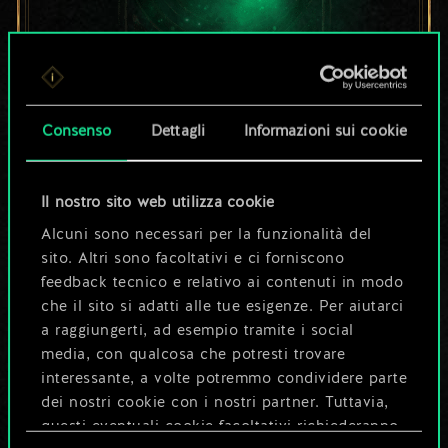
Per ora, è solo un
Consenso
Dettagli
Informazioni sui cookie
set di carte
condiviso.
Il nostro sito web utilizza cookie
Alcuni sono necessari per la funzionalità del
Ma può diventare
sito. Altri sono facoltativi e ci forniscono
feedback tecnico e relativo ai contenuti in modo
molto altro!
che il sito si adatti alle tue esigenze. Per aiutarci
a raggiungerti, ad esempio tramite i social
media, con qualcosa che potresti trovare
Dai un nome al mazzo e crea una
interessante, a volte potremmo condividere parte
guida
dei nostri cookie con i nostri partner. Tuttavia,
questi eventuali cookie facoltativi richiederanno