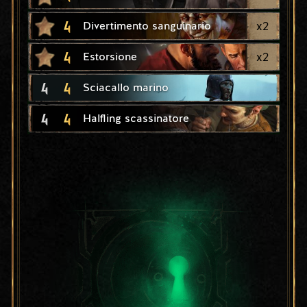
4
x
2
Divertimento sanguinario
4
x
2
Estorsione
4
4
Sciacallo marino
4
4
Halfling scassinatore