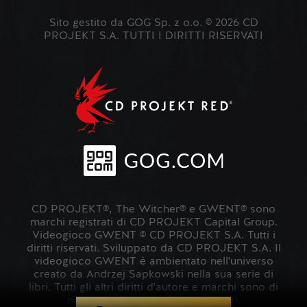
Sito gestito da GOG Sp. z o.o. © 2026 CD
PROJEKT S.A. TUTTI I DIRITTI RISERVATI
CD PROJEKT®, The Witcher® e GWENT® sono
marchi registrati di CD PROJEKT Capital Group.
Videogioco GWENT © CD PROJEKT S.A. Tutti i
diritti riservati. Sviluppato da CD PROJEKT S.A. Il
videogioco GWENT è ambientato nell'universo
creato da Andrzej Sapkowski nella sua serie di
libri. Tutti gli altri diritti d'autore e marchi sono di
proprietà dei rispettivi proprietari.