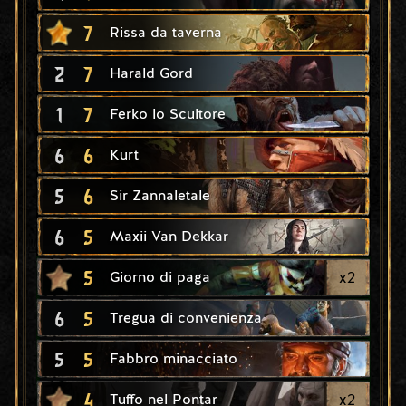
7
Rissa da taverna
2
7
Harald Gord
1
7
Ferko lo Scultore
6
6
Kurt
5
6
Sir Zannaletale
6
5
Maxii Van Dekkar
5
x
2
Giorno di paga
6
5
Tregua di convenienza
5
5
Fabbro minacciato
4
x
2
Tuffo nel Pontar