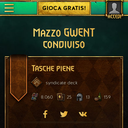
GIOCA GRATIS!
ACCEDI
Mazzo GWENT
condiviso
Tasche piene
syndicate
deck
8.060
25
13
159