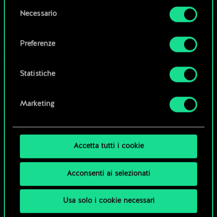
la tua autorizzazione.
Modifica mazzo
Selezione
Necessario
del
Tutti i dettagli su come utilizziamo i cookie e su
consenso
OPPURE
come impostare le tue preferenze sono
Preferenze
disponibili nel menu "Impostazioni" qui sotto.
Esplora i mazzi della community
Statistiche
Marketing
Accetta tutti i cookie
Acconsenti ai selezionati
Usa solo i cookie necessari