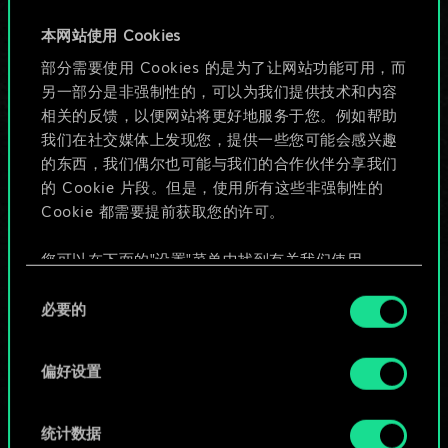
牌，但能做的不止这
本网站使用 Cookies
部分需要使用 Cookies 的是为了让网站功能可用，而
些！
另一部分是非强制性的，可以为我们提供技术和内容
相关的反馈，以便网站将更好地服务于您。例如帮助
我们在社交媒体上发现您，提供一些您可能会感兴趣
给牌组命名并撰写攻略
的东西，我们偶尔也可能与我们的合作伙伴分享我们
的 Cookie 片段。但是，使用所有这些非强制性的
Cookie 都需要提前获取您的许可。
编辑牌组
您可以在下面的"设置"菜单中找到有关我们使用
或
Cookie 的所有详细信息，并调整您对 Cookie 的偏
同
好。一旦您了解了其中的内容并准备好继续，请点
必要的
意
击"确定"。
浏览社区牌组
选
择
偏好设置
统计数据