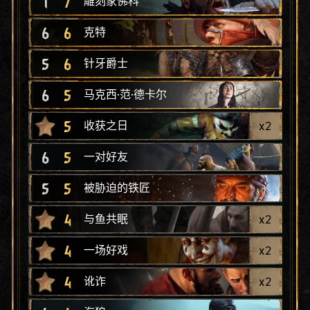
1
7
雕刻家佛科
6
6
克特
5
6
针牙爵士
6
5
马克西·范·德卡尔
5
x
2
收获之日
6
5
一对好友
5
5
被胁迫的铁匠
4
x
2
与鱼共眠
4
x
2
一场好戏
4
x
2
讹诈