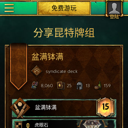
免费游玩
登陆
分享昆特牌组
盆满钵满
syndicate
deck
8,060
25
13
159
15
盆满钵满
0
虎眼石