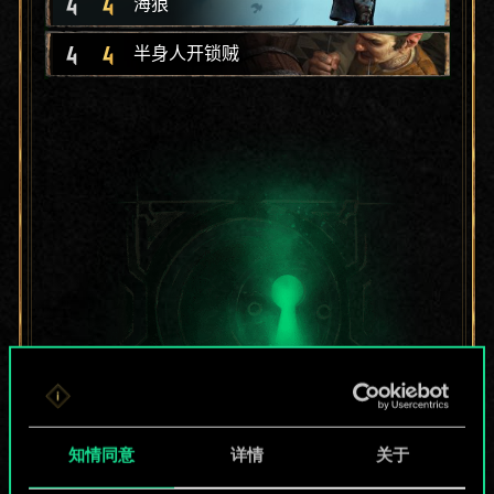
4
4
海狼
4
4
半身人开锁贼
知情同意
详情
关于
目前只是分享了一套