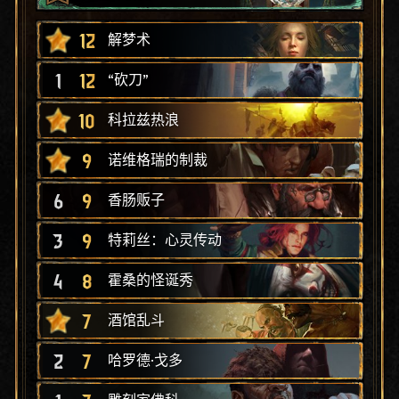
12
解梦术
1
12
“砍刀”
10
科拉兹热浪
9
诺维格瑞的制裁
6
9
香肠贩子
3
9
特莉丝：心灵传动
4
8
霍桑的怪诞秀
7
酒馆乱斗
2
7
哈罗德·戈多