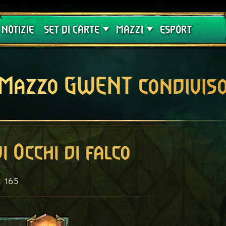
Crimson Curse
Guide
NOTIZIE
SET DI CARTE
MAZZI
ESPORT
Mazzo GWENT condivis
i Occhi di falco
165