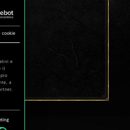
i cookie
ativi e
 il
mpio
nte, a
rtner.
e tue
ting