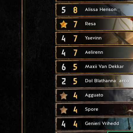
5
8
Alissa Henson
7
Resa
4
7
Yaevinn
4
7
Aelirenn
6
5
Maxii Van Dekkar
2
5
Dol Blathanna: arco
4
Agguato
4
Spore
4
4
Genieri Vrihedd