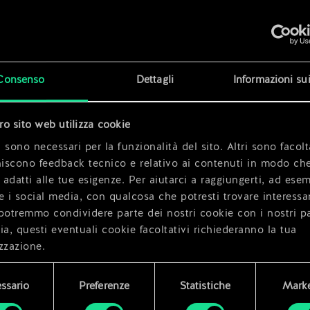
x
2
siel
Consenso
Dettagli
Informazioni su
tro sito web utilizza cookie
x
2
 sono necessari per la funzionalità del sito. Altri sono facolt
niscono feedback tecnico e relativo ai contenuti in modo che
i adatti alle tue esigenze. Per aiutarci a raggiungerti, ad ese
e i social media, con qualcosa che potresti trovare interessa
potremmo condividere parte dei nostri cookie con i nostri pa
ia, questi eventuali cookie facoltativi richiederanno la tua
zzazione.
i dettagli su come utilizziamo i cookie e su come impostare l
ssario
Preferenze
Statistiche
Marke
enze sono disponibili nel menu "Impostazioni" qui sotto.