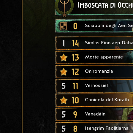
Imboscata di Occhi
0
Sciabola degli Aen S
1
14
Simlas Finn aep Daba
13
Morte apparente
12
Oniromanzia
5
11
Vernossiel
10
Canicola del Korath
5
9
Vanadáin
5
8
Isengrim Faoiltiarna