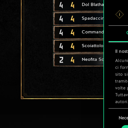
4
4
Dol Blathanna: saetta
4
4
Spadaccino elfico
4
4
Commando di Vernos
4
4
Scoiattolo
Il nos
2
4
Neofita Scoia'tael
Alcuni
ci for
sito s
tramit
volte 
Tuttav
autori
Selezione
Tutti 
Nece
del
prefer
consenso