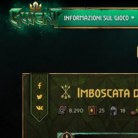
Assistenza
INFORMAZIONI SUL GIOCO
Imboscata d
8.290
25
18