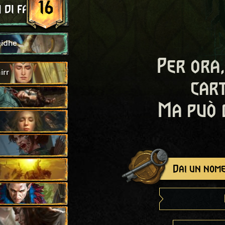
16
 di falco
eidhe
Per ora,
irr
cart
Ma può 
Dai un nome