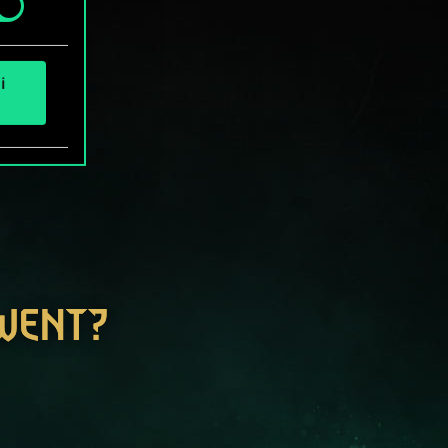
i
GWENT?