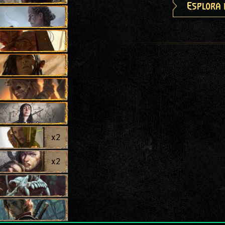
Esplora 
x
2
x
2