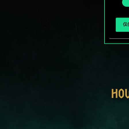
择
仅使
HO