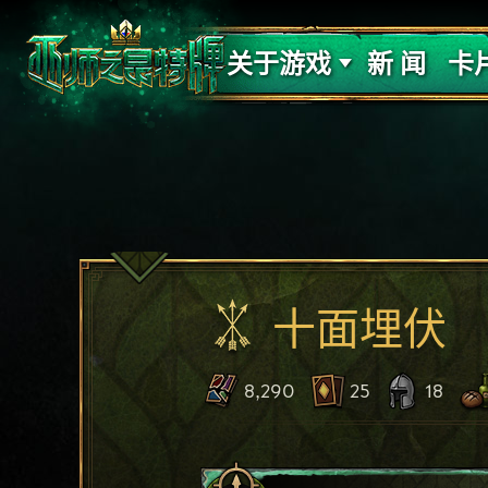
支持
力量
关于游戏
新 闻
卡
十面埋伏
8,290
25
18