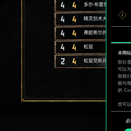
4
4
多尔·布雷坦纳射手
4
4
精灵剑术大师
4
4
弗妮希尔的突击队
4
4
松鼠
本网站使
2
4
松鼠党新兵
部分需
可以
助我
能与我
的 C
您可以
整您对
同
定"。
必
意
选