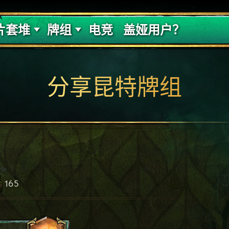
的代价
牌组攻略
片套堆
牌组
电竞
盖娅用户？
分享昆特牌组
165