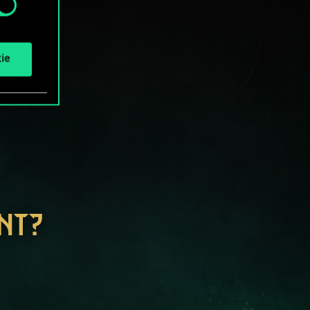
ie
NT?