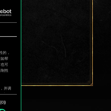
制性的，
例如帮
尔也可
强制性
息，并调
"确
0})