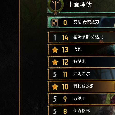
十面埋伏
0
艾恩·希德战刀
1
14
希姆莱斯·芬达贝
13
假死
12
解梦术
5
11
弗妮希尔
10
科拉兹热浪
5
9
万纳丁
5
8
伊森格林