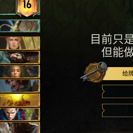
16
目前只
但能
给