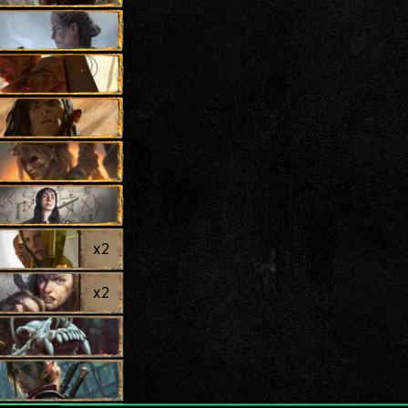
x
2
x
2