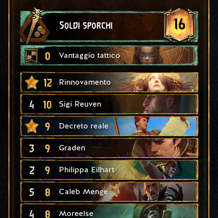
16
Soldi sporchi
0
Vantaggio tattico
12
Rinnovamento
4
10
Sigi Reuven
9
Decreto reale
3
9
Graden
2
9
Philippa Eilhart
5
8
Caleb Menge
4
8
Moreelse