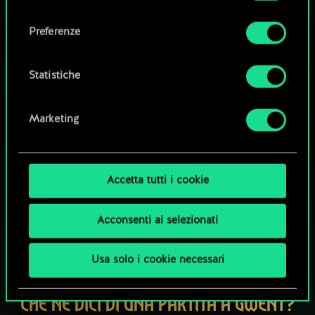
Tutti i dettagli su come utilizziamo i cookie e su
consenso
come impostare le tue preferenze sono
Esplora i mazzi della community
Preferenze
disponibili nel menu "Impostazioni" qui sotto.
Statistiche
Marketing
Accetta tutti i cookie
Acconsenti ai selezionati
Usa solo i cookie necessari
CHE NE DICI DI UNA PARTITA A GWENT?