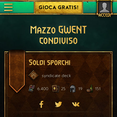
GIOCA GRATIS!
ACCEDI
Mazzo GWENT
condiviso
Soldi sporchi
syndicate
deck
6.400
25
19
151