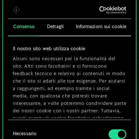
Per ora, è solo un
set di carte
Consenso
Dettagli
Informazioni sui cookie
condiviso.
Ma può diventare
Il nostro sito web utilizza cookie
Alcuni sono necessari per la funzionalità del
molto altro!
sito. Altri sono facoltativi e ci forniscono
feedback tecnico e relativo ai contenuti in modo
che il sito si adatti alle tue esigenze. Per aiutarci
Dai un nome al mazzo e crea una
a raggiungerti, ad esempio tramite i social
guida
media, con qualcosa che potresti trovare
interessante, a volte potremmo condividere parte
dei nostri cookie con i nostri partner. Tuttavia,
Modifica mazzo
questi eventuali cookie facoltativi richiederanno
la tua autorizzazione.
Selezione
OPPURE
Necessario
del