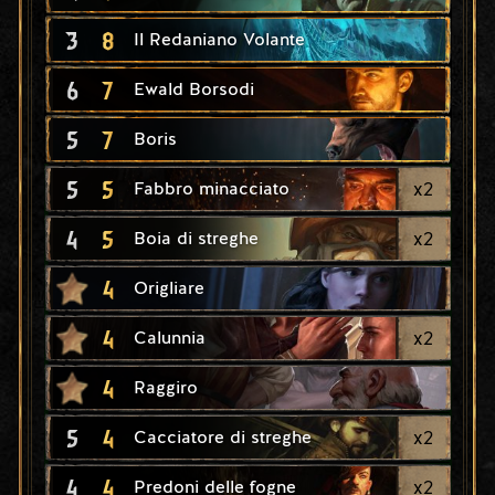
3
8
Il Redaniano Volante
6
7
Ewald Borsodi
5
7
Boris
5
5
x
2
Fabbro minacciato
4
5
x
2
Boia di streghe
4
Origliare
4
x
2
Calunnia
4
Raggiro
5
4
x
2
Cacciatore di streghe
4
4
x
2
Predoni delle fogne