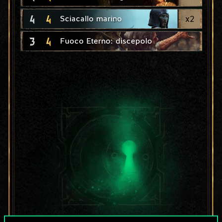
4
4
x
2
Sciacallo marino
3
4
Fuoco Eterno: discepolo