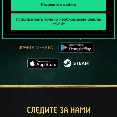
Разрешить выбор
МОЖЕТ ПАРТЕЕЧКУ В ГВИНТ?
Использовать только необходимые файлы
ИГРАТЬ
«куки»
БЕСПЛАТНО НА ПК
В этой игре есть встроенные покупки
ИГРАЙТЕ ТАКЖЕ НА:
СЛЕДИТЕ ЗА НАМИ