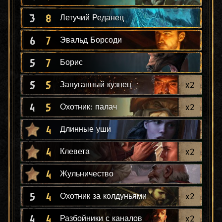
3
8
Летучий Реданец
6
7
Эвальд Борсоди
5
7
Борис
5
5
x
2
Запуганный кузнец
4
5
x
2
Охотник: палач
4
Длинные уши
4
x
2
Клевета
4
Жульничество
5
4
x
2
Охотник за колдуньями
4
4
x
2
Разбойники с каналов