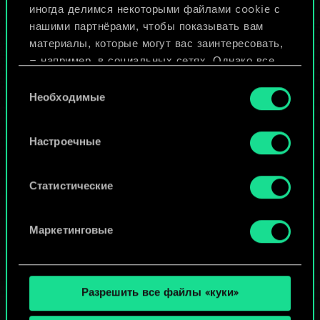
иногда делимся некоторыми файлами cookie с
ИЛИ
нашими партнёрами, чтобы показывать вам
материалы, которые могут вас заинтересовать,
— например, в социальных сетях. Однако все
Просмотреть колоды
опциональные файлы cookie требуют вашего
Выбор
разрешения.
Необходимые
согласия
Найти подробную информацию о том, как мы
Настроечные
используем ваши файлы cookie, и изменить
связанные с ними параметры можно в меню
«Настройки» ниже.
Статистические
Маркетинговые
Разрешить все файлы «куки»