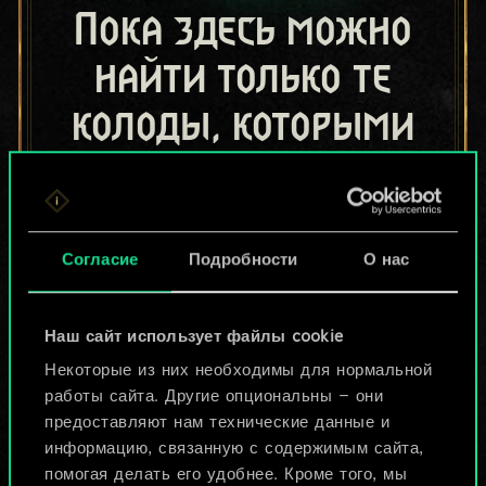
Пока здесь можно
найти только те
колоды, которыми
поделились другие
игроки.
Но их может быть
Согласие
Подробности
О нас
больше!
Наш сайт использует файлы cookie
Некоторые из них необходимы для нормальной
Назвать колоду и описать её
работы сайта. Другие опциональны — они
предоставляют нам технические данные и
информацию, связанную с содержимым сайта,
Изменить колоду
помогая делать его удобнее. Кроме того, мы