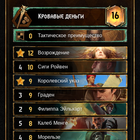
16
Кровавые деньги
0
Тактическое преимущество
12
Возрождение
4
10
Сиги Ройвен
9
Королевский указ
3
9
Граден
2
9
Филиппа Эйльхарт
5
8
Калеб Менге
4
8
Морельзе