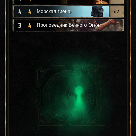
4
4
x
2
Морская гиена
3
4
Проповедник Вечного Огня