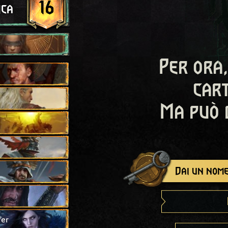
16
ica
Per ora,
cart
Ma può 
Dai un nome
fer