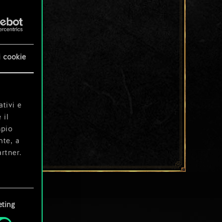
i cookie
ativi e
 il
mpio
nte, a
rtner.
e tue
ting