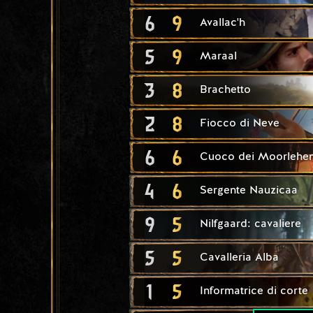
6
9
Avallac'h
5
9
Maraal
3
8
Brachetto
2
8
Fiocco di Neve
6
6
Cuoco dei Moorlehe
4
6
Sergente Nauzicaa
9
5
Nilfgaard: cavaliere
5
5
Cavalleria Alba
1
5
Informatrice di corte