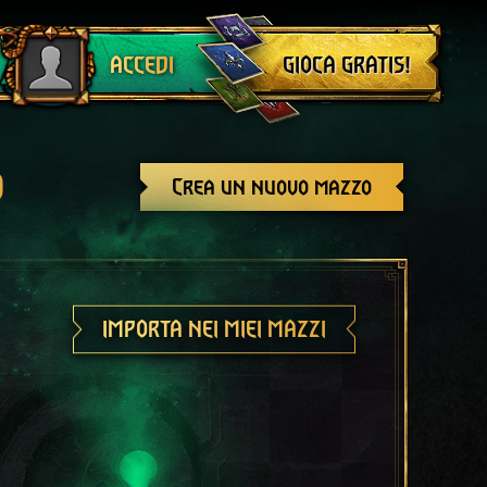
Esci
GIOCA GRATIS!
ACCEDI
o
Crea un nuovo mazzo
IMPORTA NEI MIEI MAZZI