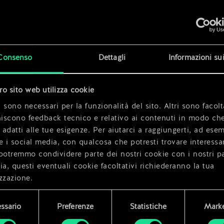
x
2
x
2
Consenso
Dettagli
Informazioni su
tro sito web utilizza cookie
x
2
 sono necessari per la funzionalità del sito. Altri sono facolt
niscono feedback tecnico e relativo ai contenuti in modo che
i adatti alle tue esigenze. Per aiutarci a raggiungerti, ad ese
e i social media, con qualcosa che potresti trovare interessa
potremmo condividere parte dei nostri cookie con i nostri pa
ia, questi eventuali cookie facoltativi richiederanno la tua
zzazione.
i dettagli su come utilizziamo i cookie e su come impostare l
ssario
Preferenze
Statistiche
Marke
enze sono disponibili nel menu "Impostazioni" qui sotto.