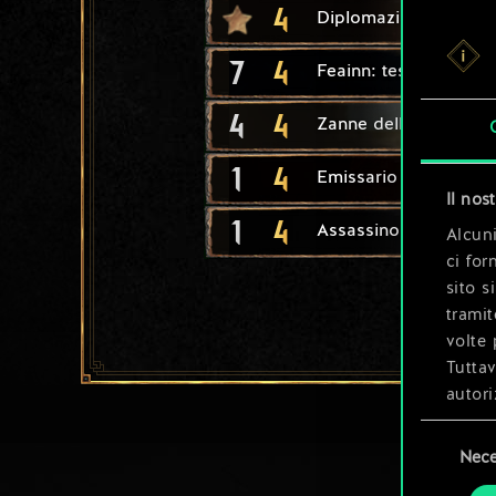
4
Diplomazia imperiale
7
4
Feainn: testuggine
4
4
Zanne dell'Impero
1
4
Emissario
Il nos
1
4
Assassino mago
Alcuni
ci for
sito s
tramit
volte 
Tuttav
autori
Selezione
Tutti 
Nece
del
prefer
consenso