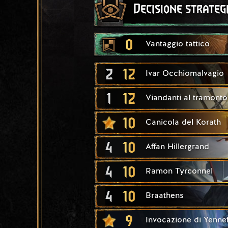
Decisione strateg
0
Vantaggio tattico
2
12
Ivar Occhiomalvagio
1
12
Viandanti al tramonto
10
Canicola del Korath
4
10
Affan Hillergrand
4
10
Ramon Tyrconnel
4
10
Braathens
9
Invocazione di Yenne