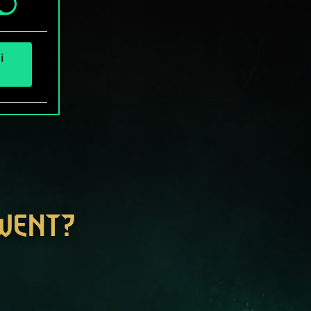
i
GWENT?