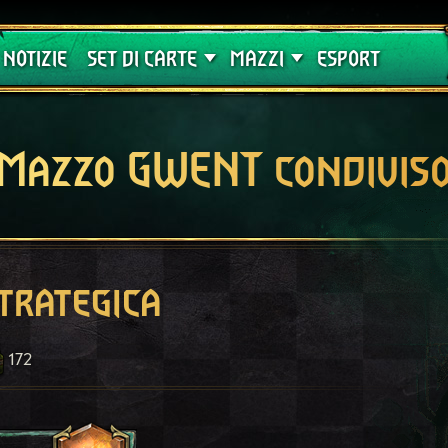
Crimson Curse
Guide
NOTIZIE
SET DI CARTE
MAZZI
ESPORT
Mazzo GWENT condivis
trategica
172