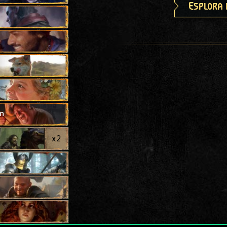
Esplora 
m
x
2