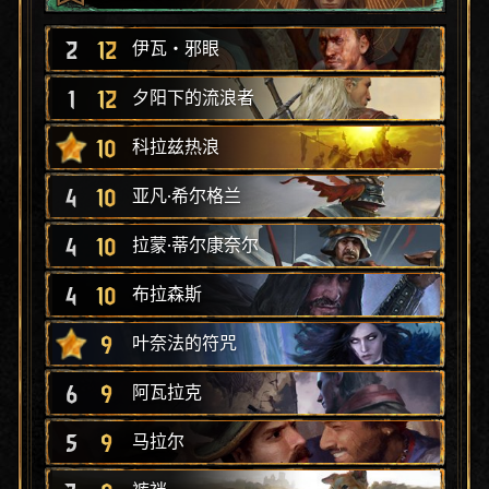
2
12
伊瓦‧邪眼
1
12
夕阳下的流浪者
10
科拉兹热浪
4
10
亚凡·希尔格兰
4
10
拉蒙·蒂尔康奈尔
4
10
布拉森斯
9
叶奈法的符咒
6
9
阿瓦拉克
5
9
马拉尔