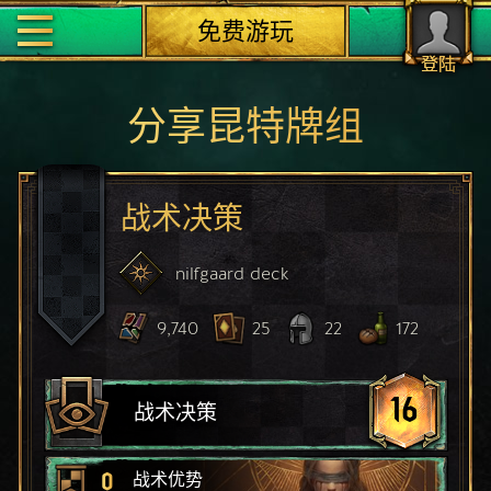
免费游玩
登陆
分享昆特牌组
战术决策
nilfgaard
deck
9,740
25
22
172
16
战术决策
0
战术优势