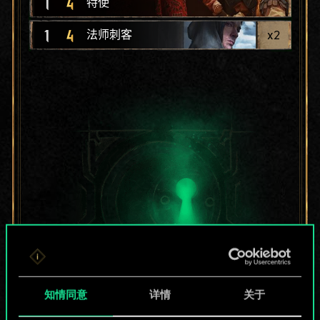
1
4
特使
1
4
x
2
法师刺客
知情同意
详情
关于
目前只是分享了一套