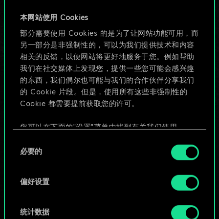
牌，但能做的不止这
本网站使用 Cookies
部分需要使用 Cookies 的是为了让网站功能可用，而
些！
另一部分是非强制性的，可以为我们提供技术和内容
相关的反馈，以便网站将更好地服务于您。例如帮助
我们在社交媒体上发现您，提供一些您可能会感兴趣
给牌组命名并撰写攻略
的东西，我们偶尔也可能与我们的合作伙伴分享我们
的 Cookie 片段。但是，使用所有这些非强制性的
Cookie 都需要提前获取您的许可。
编辑牌组
您可以在下面的"设置"菜单中找到有关我们使用
或
Cookie 的所有详细信息，并调整您对 Cookie 的偏
同
好。一旦您了解了其中的内容并准备好继续，请点
必要的
意
击"确定"。
浏览社区牌组
选
择
偏好设置
统计数据