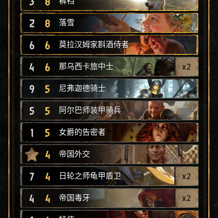
3
8
裤裆
2
8
落雪
6
6
莫拉汉姆家斟酒侍者
4
6
x
2
那乌西卡旅中士
9
5
尼弗迦德骑士
5
5
阿尔巴师装甲骑兵
1
5
女爵的告密者
4
帝国外交
7
4
x
2
日轮之师龟甲盾卫
4
4
x
2
帝国毒牙