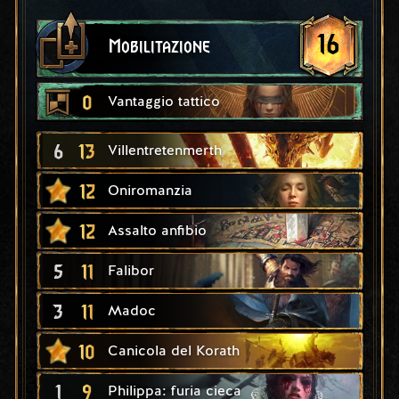
16
Mobilitazione
0
Vantaggio tattico
6
13
Villentretenmerth
12
Oniromanzia
12
Assalto anfibio
5
11
Falibor
3
11
Madoc
10
Canicola del Korath
1
9
Philippa: furia cieca