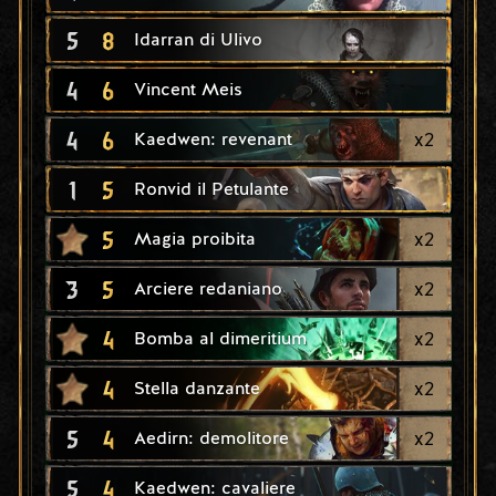
5
8
Idarran di Ulivo
4
6
Vincent Meis
4
6
x
2
Kaedwen: revenant
1
5
Ronvid il Petulante
5
x
2
Magia proibita
3
5
x
2
Arciere redaniano
4
x
2
Bomba al dimeritium
4
x
2
Stella danzante
5
4
x
2
Aedirn: demolitore
5
4
Kaedwen: cavaliere