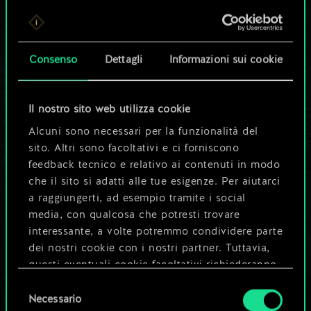
Per ora, è solo un
set di carte
Consenso
Dettagli
Informazioni sui cookie
condiviso.
Ma può diventare
Il nostro sito web utilizza cookie
Alcuni sono necessari per la funzionalità del
molto altro!
sito. Altri sono facoltativi e ci forniscono
feedback tecnico e relativo ai contenuti in modo
che il sito si adatti alle tue esigenze. Per aiutarci
Dai un nome al mazzo e crea una
a raggiungerti, ad esempio tramite i social
guida
media, con qualcosa che potresti trovare
interessante, a volte potremmo condividere parte
dei nostri cookie con i nostri partner. Tuttavia,
Modifica mazzo
questi eventuali cookie facoltativi richiederanno
la tua autorizzazione.
Selezione
OPPURE
Necessario
del