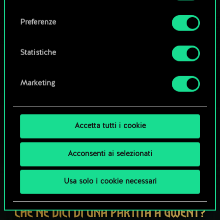
Tutti i dettagli su come utilizziamo i cookie e su
consenso
come impostare le tue preferenze sono
Esplora i mazzi della community
Preferenze
disponibili nel menu "Impostazioni" qui sotto.
Statistiche
Marketing
Accetta tutti i cookie
Acconsenti ai selezionati
Usa solo i cookie necessari
CHE NE DICI DI UNA PARTITA A GWENT?