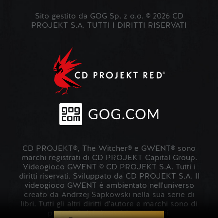
Sito gestito da GOG Sp. z o.o. © 2026 CD
PROJEKT S.A. TUTTI I DIRITTI RISERVATI
CD PROJEKT®, The Witcher® e GWENT® sono
marchi registrati di CD PROJEKT Capital Group.
Videogioco GWENT © CD PROJEKT S.A. Tutti i
diritti riservati. Sviluppato da CD PROJEKT S.A. Il
videogioco GWENT è ambientato nell'universo
creato da Andrzej Sapkowski nella sua serie di
libri. Tutti gli altri diritti d'autore e marchi sono di
proprietà dei rispettivi proprietari.