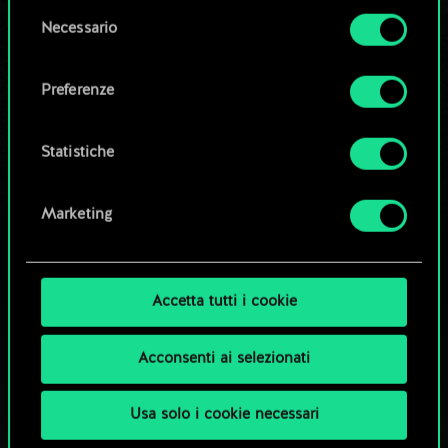
la tua autorizzazione.
Modifica mazzo
Selezione
Necessario
del
Tutti i dettagli su come utilizziamo i cookie e su
consenso
OPPURE
come impostare le tue preferenze sono
Preferenze
disponibili nel menu "Impostazioni" qui sotto.
Esplora i mazzi della community
Statistiche
Marketing
Accetta tutti i cookie
Acconsenti ai selezionati
Usa solo i cookie necessari