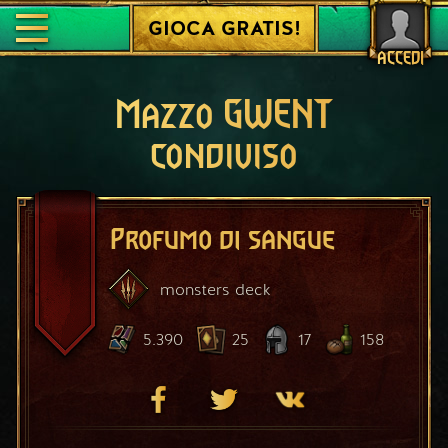
GIOCA GRATIS!
ACCEDI
Mazzo GWENT
condiviso
Profumo di sangue
monsters
deck
5.390
25
17
158