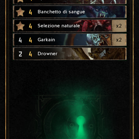
4
Banchetto di sangue
4
x
2
Selezione naturale
4
4
x
2
Garkain
2
4
Drowner