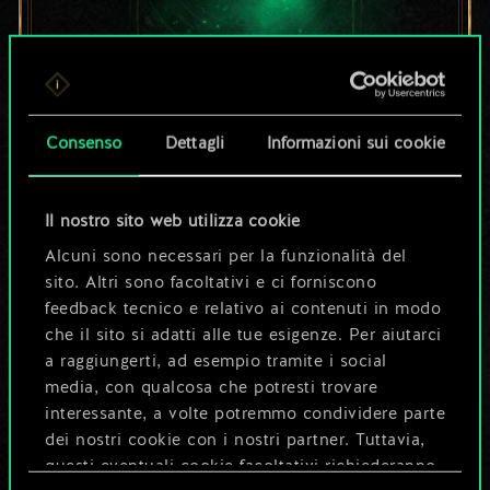
Per ora, è solo un
Consenso
Dettagli
Informazioni sui cookie
set di carte
condiviso.
Il nostro sito web utilizza cookie
Alcuni sono necessari per la funzionalità del
Ma può diventare
sito. Altri sono facoltativi e ci forniscono
feedback tecnico e relativo ai contenuti in modo
molto altro!
che il sito si adatti alle tue esigenze. Per aiutarci
a raggiungerti, ad esempio tramite i social
media, con qualcosa che potresti trovare
Dai un nome al mazzo e crea una
interessante, a volte potremmo condividere parte
guida
dei nostri cookie con i nostri partner. Tuttavia,
questi eventuali cookie facoltativi richiederanno