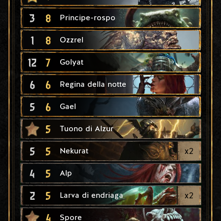
3
8
Principe-rospo
1
8
Ozzrel
12
7
Golyat
6
6
Regina della notte
5
6
Gael
5
Tuono di Alzur
5
5
x
2
Nekurat
4
5
Alp
2
5
x
2
Larva di endriaga
4
Spore