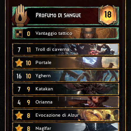
18
Profumo di sangue
0
Vantaggio tattico
7
11
Troll di caverna
10
Portale
16
10
Yghern
7
9
Katakan
4
9
Orianna
8
Evocazione di Alzur
8
Naglfar