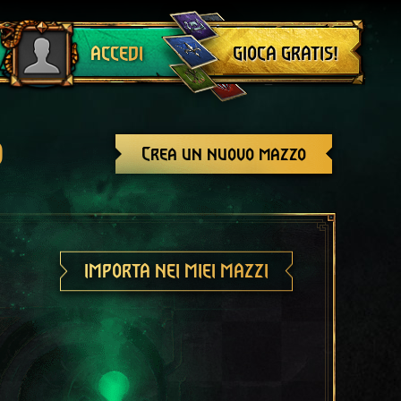
Esci
GIOCA GRATIS!
ACCEDI
o
Crea un nuovo mazzo
IMPORTA NEI MIEI MAZZI