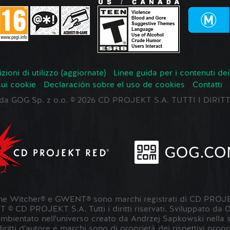
zioni di utilizzo (aggiornate)
Linee guida per i contenuti dei
sui cookie
Declaración sobre el uso de cookies
Contatti
o da GOG Sp. z o.o. © 2026 CD PROJEKT S.A. TUTTI I DIRIT
 Witcher® e GWENT® sono marchi registrati di CD PROJE
 CD PROJEKT S.A. Tutti i diritti riservati. Sviluppato da
entato nell'universo creato da Andrzej Sapkowski nella sua s
 diritti d'autore e marchi sono di proprietà dei rispettivi propri