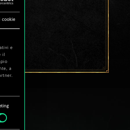
i cookie
ativi e
 il
mpio
nte, a
rtner.
e tue
ting