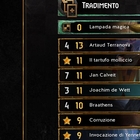
Tradimento
0
Lampada magica
4
13
Artaud Terranova
11
Il tartufo molliccio
7
11
Jan Calveit
3
11
Joachim de Wett
4
10
Braathens
9
Corruzione
9
Invocazione di Yenne