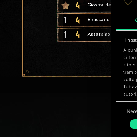
4
Giostra del torneo
1
4
Emissario
1
4
Assassino mago
Il nos
Alcuni
ci for
sito s
tramit
volte 
Tuttav
autori
Selezione
Tutti 
Nece
del
prefer
consenso