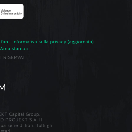
 fan
Informativa sulla privacy (aggiornata)
Area stampa
TI RISERVATI
KT Capital Group.
 CD PROJEKT S.A. Il
erie di libri. Tutti gli
etari.