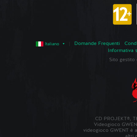
Domande Frequenti
Condi
Italiano
Informativa 
Sito gestit
CD PROJEKT®, The
Videogioco GWENT ©
videogioco GWENT è ambi
altri