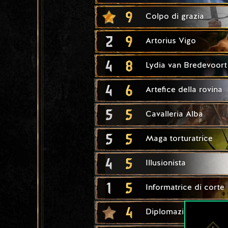
9
Colpo di grazia
2
9
Artorius Vigo
4
8
Lydia van Bredevoort
4
6
Artefice della rovina
5
5
Cavalleria Alba
5
5
Maga torturatrice
4
5
Illusionista
1
5
Informatrice di corte
4
Diplomazia imperiale