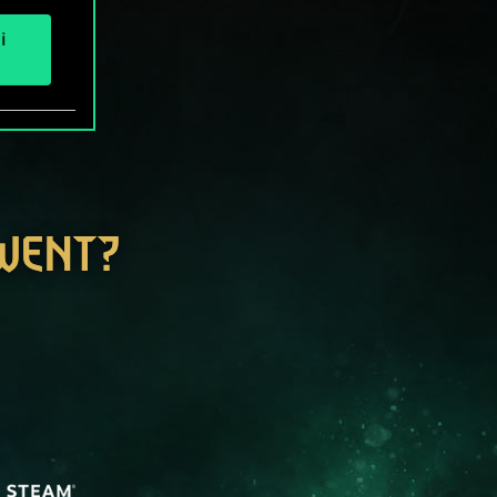
i
GWENT?