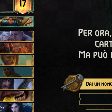
17
Per ora,
cart
Ma può 
Dai un nome
fer