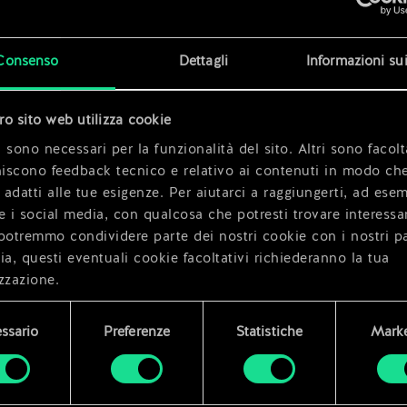
x
2
Consenso
Dettagli
Informazioni su
x
2
tro sito web utilizza cookie
 sono necessari per la funzionalità del sito. Altri sono facolt
niscono feedback tecnico e relativo ai contenuti in modo che
i adatti alle tue esigenze. Per aiutarci a raggiungerti, ad ese
e i social media, con qualcosa che potresti trovare interessa
potremmo condividere parte dei nostri cookie con i nostri pa
ia, questi eventuali cookie facoltativi richiederanno la tua
zzazione.
i dettagli su come utilizziamo i cookie e su come impostare l
ssario
Preferenze
Statistiche
Marke
enze sono disponibili nel menu "Impostazioni" qui sotto.