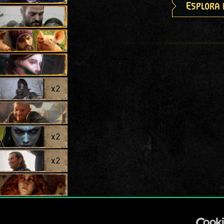
Esplora 
x
2
x
2
x
2
x
2