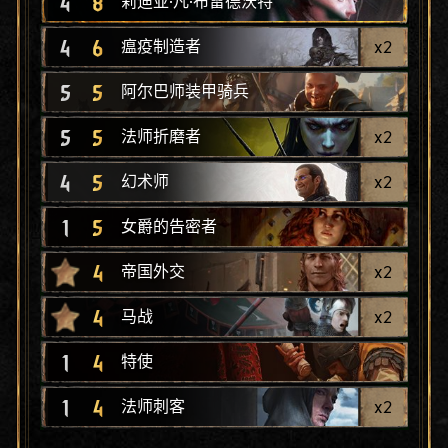
4
8
莉迪亚·凡·布雷德沃特
4
6
x
2
瘟疫制造者
5
5
阿尔巴师装甲骑兵
5
5
x
2
法师折磨者
4
5
x
2
幻术师
1
5
女爵的告密者
4
x
2
帝国外交
4
x
2
马战
1
4
特使
1
4
x
2
法师刺客