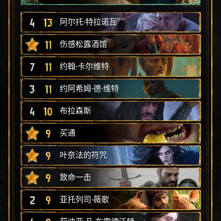
4
13
阿尔托·特拉诺瓦
11
伤感松露酒馆
7
11
约翰·卡尔维特
3
11
约阿希姆·德·维特
4
10
布拉森斯
9
买通
9
叶奈法的符咒
9
致命一击
2
9
亚托列司·薇歌