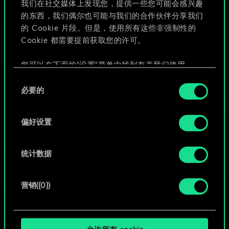
我们在社交媒体上发现您，提供一些您可能会感兴趣
的东西，我们偶尔也可能与我们的合作伙伴分享我们
的 Cookie 片段。但是，使用所有这些非强制性的
给牌组命名并撰写攻略
Cookie 都需要提前获取您的许可。
编辑牌组
您可以在下面的"设置"菜单中找到有关我们使用
Cookie 的所有详细信息，并调整您对 Cookie 的偏
同
好。一旦您了解了其中的内容并准备好继续，请点
必要的
意
或
击"确定"。
选
择
偏好设置
浏览社区牌组
统计数据
营销({0})