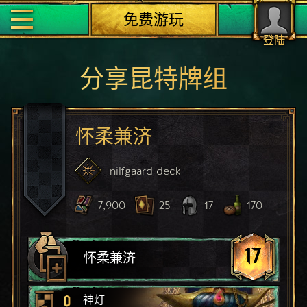
免费游玩
登陆
分享昆特牌组
怀柔兼济
nilfgaard
deck
7,900
25
17
170
17
怀柔兼济
0
神灯