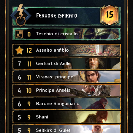
15
Fervore ispirato
0
Teschio di cristallo
12
Assalto anfibio
7
11
Gerhart di Aelle
6
11
Viraxas: principe
4
10
Principe Anséis
6
9
Barone Sanguinario
5
9
Shani
5
9
Seltkirk di Gulet