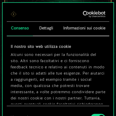
Per ora, è solo un
set di carte
Consenso
Dettagli
Informazioni sui cookie
condiviso.
Il nostro sito web utilizza cookie
Ma può diventare
Alcuni sono necessari per la funzionalità del
sito. Altri sono facoltativi e ci forniscono
molto altro!
feedback tecnico e relativo ai contenuti in modo
che il sito si adatti alle tue esigenze. Per aiutarci
a raggiungerti, ad esempio tramite i social
Dai un nome al mazzo e crea una
media, con qualcosa che potresti trovare
guida
interessante, a volte potremmo condividere parte
dei nostri cookie con i nostri partner. Tuttavia,
questi eventuali cookie facoltativi richiederanno
Modifica mazzo
la tua autorizzazione.
Selezione