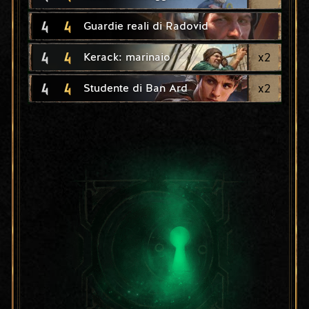
4
4
Guardie reali di Radovid
4
4
x
2
Kerack: marinaio
4
4
x
2
Studente di Ban Ard