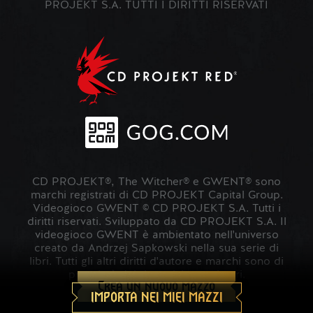
PROJEKT S.A. TUTTI I DIRITTI RISERVATI
CD PROJEKT®, The Witcher® e GWENT® sono
marchi registrati di CD PROJEKT Capital Group.
Videogioco GWENT © CD PROJEKT S.A. Tutti i
diritti riservati. Sviluppato da CD PROJEKT S.A. Il
videogioco GWENT è ambientato nell'universo
creato da Andrzej Sapkowski nella sua serie di
libri. Tutti gli altri diritti d'autore e marchi sono di
proprietà dei rispettivi proprietari.
Crea un nuovo mazzo
IMPORTA NEI MIEI MAZZI