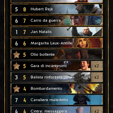
5
8
Hubert Rejk
6
7
Carro da guerra
1
7
Jan Natalis
6
6
Margarita Laux-Antille
5
Olio bollente
5
x
2
Gara di incantesimi
3
5
x
2
Balista rinforzata
4
Bombardamento
7
4
Cavaliere maledetto
4
4
x
2
Cintra: messaggera