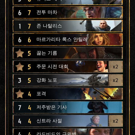
6
7
전투 마차
1
7
존 나탈리스
6
6
마르가리타 록스 안틸레
5
끓는 기름
5
x
2
주문 시전 대회
3
5
x
2
강화 노포
4
포격
7
4
저주받은 기사
4
4
x
2
신트라 사절
4
4
라도비드의 근위병