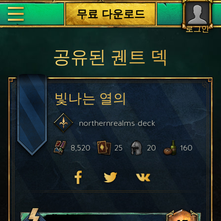
무료 다운로드
로그인
공유된 궨트 덱
빛나는 열의
northernrealms
deck
8,520
25
20
160