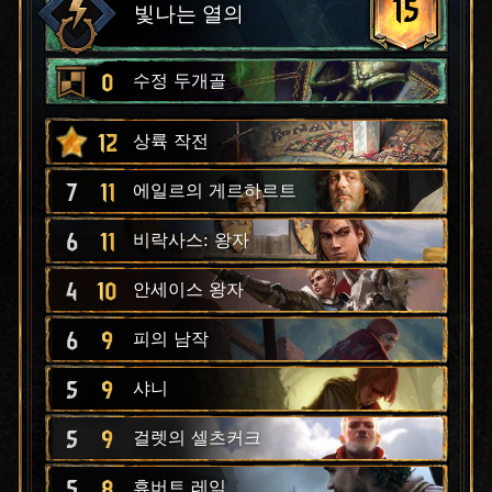
15
빛나는 열의
0
수정 두개골
12
상륙 작전
7
11
에일르의 게르하르트
6
11
비락사스: 왕자
4
10
안세이스 왕자
6
9
피의 남작
5
9
샤니
5
9
걸렛의 셀츠커크
5
8
휴버트 레익