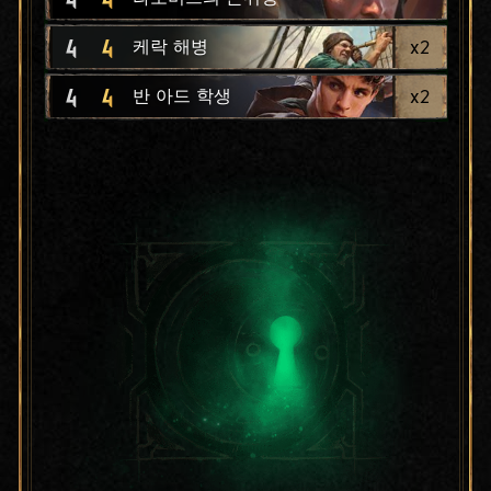
4
4
x
2
케락 해병
4
4
x
2
반 아드 학생