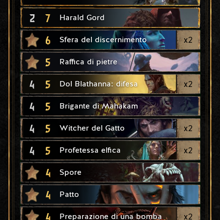
2
7
Harald Gord
6
x
2
Sfera del discernimento
5
Raffica di pietre
4
5
x
2
Dol Blathanna: difesa
4
5
Brigante di Mahakam
4
5
x
2
Witcher del Gatto
4
5
x
2
Profetessa elfica
4
Spore
4
Patto
4
x
2
Preparazione di una bomba