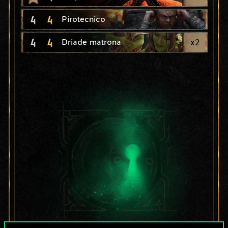
4
4
Pirotecnico
4
4
x
2
Driade matrona