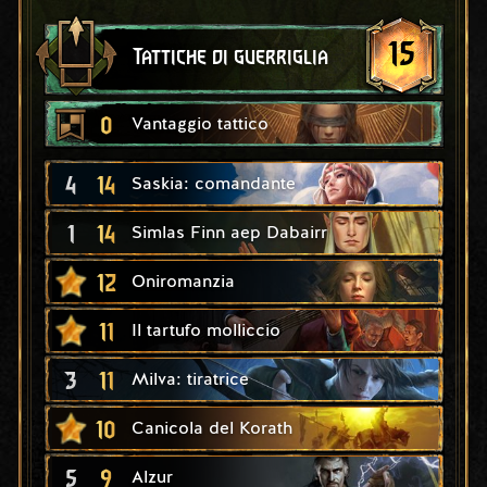
15
Tattiche di guerriglia
0
Vantaggio tattico
4
14
Saskia: comandante
1
14
Simlas Finn aep Dabairr
12
Oniromanzia
11
Il tartufo molliccio
3
11
Milva: tiratrice
10
Canicola del Korath
5
9
Alzur