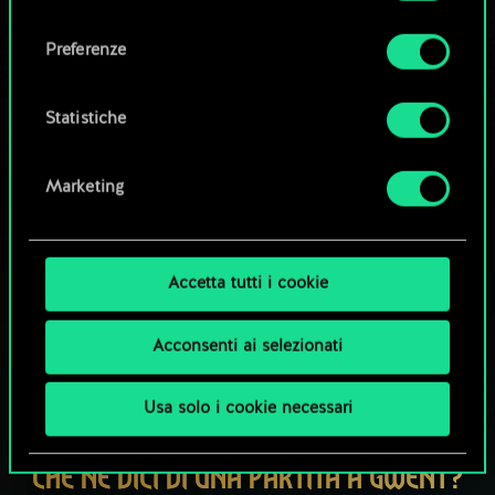
Tutti i dettagli su come utilizziamo i cookie e su
consenso
come impostare le tue preferenze sono
Esplora i mazzi della community
Preferenze
disponibili nel menu "Impostazioni" qui sotto.
Statistiche
Marketing
Accetta tutti i cookie
Acconsenti ai selezionati
Usa solo i cookie necessari
CHE NE DICI DI UNA PARTITA A GWENT?