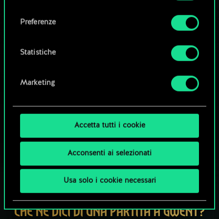
Tutti i dettagli su come utilizziamo i cookie e su
consenso
come impostare le tue preferenze sono
Esplora i mazzi della community
Preferenze
disponibili nel menu "Impostazioni" qui sotto.
Statistiche
Marketing
Accetta tutti i cookie
Acconsenti ai selezionati
Usa solo i cookie necessari
CHE NE DICI DI UNA PARTITA A GWENT?