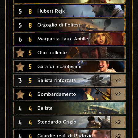
5
8
Hubert Rejk
5
8
Orgoglio di Foltest
6
6
Margarita Laux-Antille
5
Olio bollente
5
Gara di incantesimi
3
5
x
2
Balista rinforzata
4
x
2
Bombardamento
4
4
Balista
4
4
x
2
Stendardo Grigio
4
4
x
2
Guardie reali di Radovid