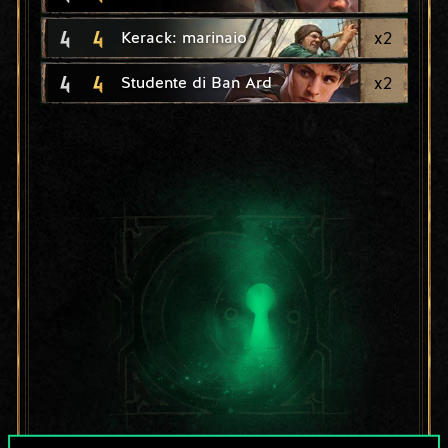
4
4
x
2
Kerack: marinaio
4
4
x
2
Studente di Ban Ard