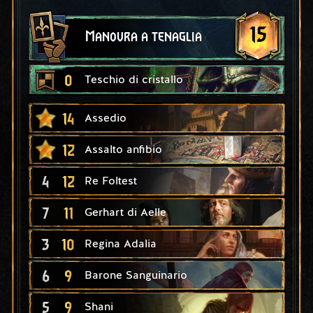
15
Manovra a tenaglia
0
Teschio di cristallo
14
Assedio
12
Assalto anfibio
4
12
Re Foltest
7
11
Gerhart di Aelle
3
10
Regina Adalia
6
9
Barone Sanguinario
5
9
Shani