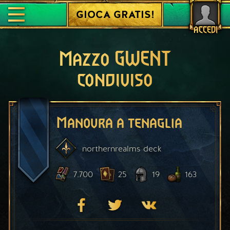
GIOCA GRATIS!
ACCEDI
Mazzo GWENT
condiviso
Manovra a tenaglia
northernrealms
deck
7.700
25
19
163