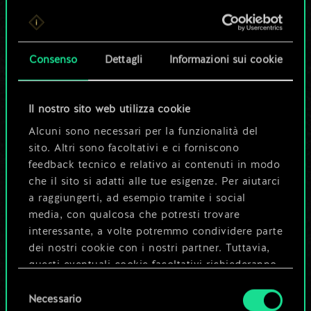
Per ora, è solo un
set di carte
Consenso
Dettagli
Informazioni sui cookie
condiviso.
Ma può diventare
Il nostro sito web utilizza cookie
Alcuni sono necessari per la funzionalità del
molto altro!
sito. Altri sono facoltativi e ci forniscono
feedback tecnico e relativo ai contenuti in modo
che il sito si adatti alle tue esigenze. Per aiutarci
Dai un nome al mazzo e crea una
a raggiungerti, ad esempio tramite i social
guida
media, con qualcosa che potresti trovare
interessante, a volte potremmo condividere parte
dei nostri cookie con i nostri partner. Tuttavia,
Modifica mazzo
questi eventuali cookie facoltativi richiederanno
la tua autorizzazione.
Selezione
OPPURE
Necessario
del