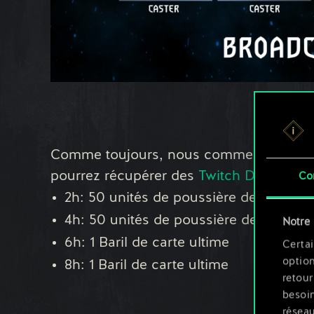
Comme toujours, nous commencerons à 
pourrez récupérer des
Twitch Drops
en r
Co
2h: 50 unités de poussière de météori
4h: 50 unités de poussière de météori
Notre 
6h: 1 Baril de carte ultime
Certai
option
8h: 1 Baril de carte ultime
retour
besoin
résea