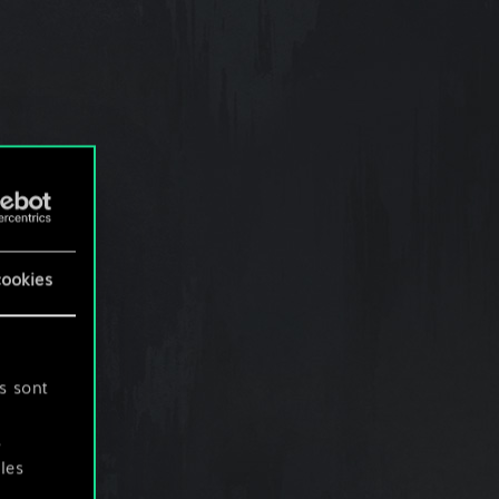
cookies
s sont
s
les