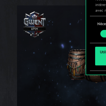
intére
avec 
appli
Sélection
Néce
du
Vous p
consente
et mo
Uti