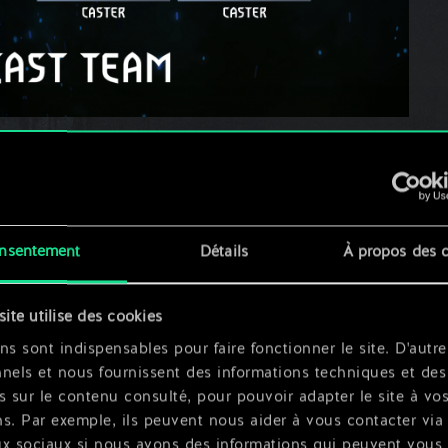
16h CEST samedi et dimanche, et vous
egardant le stream :
nsentement
Détails
À propos des 
te
te + Germain Piquant avatar
site utilise des cookies
ns sont indispensables pour faire fonctionner le site. D'autre
nels et nous fournissent des informations techniques et des
s sur le contenu consulté, pour pouvoir adapter le site à vo
s. Par exemple, ils peuvent nous aider à vous contacter via 
ux sociaux si nous avons des informations qui peuvent vous