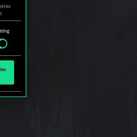
okies
t
ting
okies
.
les