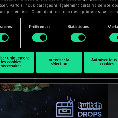
sser. Parfois, nous partageons également certains de nos co
nos partenaires. Cependant, ces cookies optionnels ne seron
qués qu'avec votre permission.
ssaires
Préférences
Statistiques
Marke
ouvez consulter tous les détails sur notre utilisation des co
ment
difier vos préférences dans le menu "Paramètres" ci-dessous
liser uniquement
Autoriser la
Autoriser tous 
les cookies
sélection
cookies
nécessaires