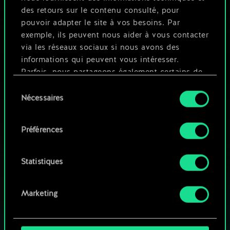
2
4
x
2
Gosses des rues
des retours sur le contenu consulté, pour
pouvoir adapter le site à vos besoins. Par
exemple, ils peuvent nous aider à vous contacter
via les réseaux sociaux si nous avons des
informations qui peuvent vous intéresser.
Parfois, nous partageons également certains de
nos cookies avec nos partenaires. Cependant,
Sélection
ces cookies optionnels ne seront appliqués
Nécessaires
du
qu'avec votre permission.
consentement
Préférences
Vous pouvez consulter tous les détails sur notre
utilisation des cookies et modifier vos
préférences dans le menu "Paramètres" ci-
Statistiques
dessous.
Marketing
UNE PETITE PARTIE DE GWENT ?
JOUEZ GRATUITEMENT
SUR PC