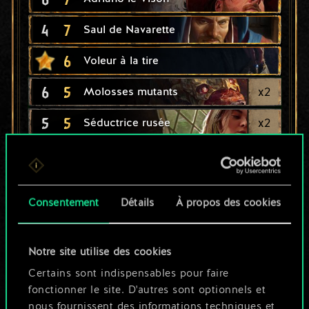
4
7
Saul de Navarette
6
Voleur à la tire
6
5
x
2
Molosses mutants
5
5
x
2
Séductrice rusée
4
x
2
Fisstech
5
4
Chasseur de sorcières
Consentement
Détails
À propos des cookies
4
4
Souleveur de bombes
4
4
x
2
Chacal des mers
Notre site utilise des cookies
Certains sont indispensables pour faire
3
4
Trafiquant de fisstech
fonctionner le site. D'autres sont optionnels et
nous fournissent des informations techniques et