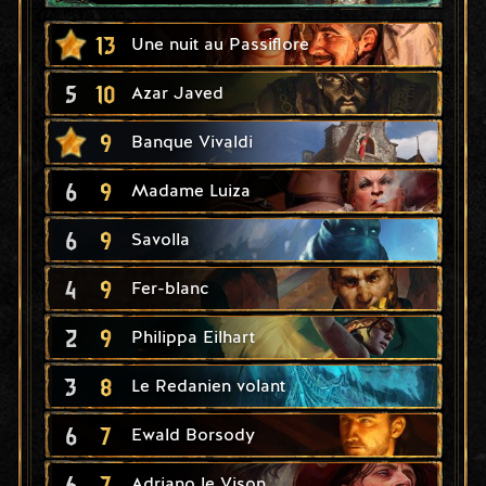
13
Une nuit au Passiflore
5
10
Azar Javed
9
Banque Vivaldi
6
9
Madame Luiza
6
9
Savolla
4
9
Fer-blanc
2
9
Philippa Eilhart
3
8
Le Redanien volant
6
7
Ewald Borsody
6
7
Adriano le Vison