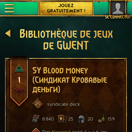
JOUEZ
GRATUITEMENT !
SE CONNECTER
Bibliothèque de jeux
de GWENT
SY Blood money
1
(Синдикат Кровавые
деньги)
syndicate
deck
8 840
25
20
159
Par
créé
Necrotal
il y a 6 ans