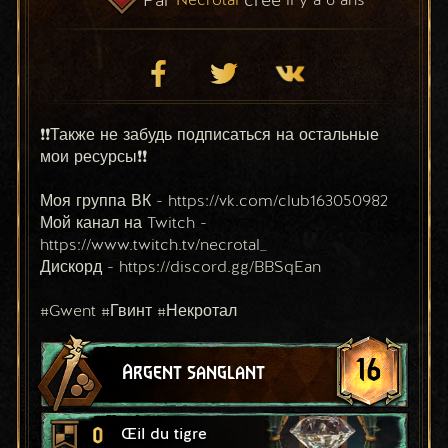
❗❗Также не забудь подписаться на остальные 
мои ресурсы❗❗
Моя группа ВК - https://vk.com/club163050982
Мой канал на Twitch - 
https://www.twitch.tv/necrotal_
Дискорд - https://discord.gg/BBSqEan
#Gwent #Гвинт #Некротал
16
Argent sanglant
0
Œil du tigre