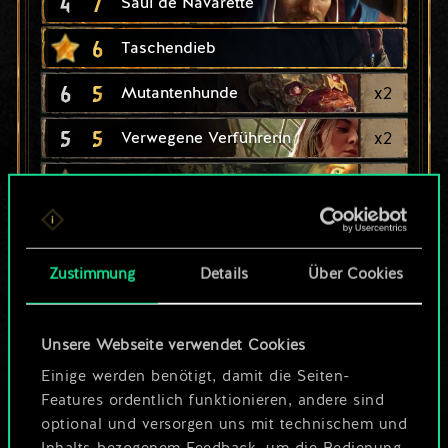
4
7
Saul de Navarette
6
Taschendieb
6
5
x
2
Mutantenhunde
5
5
x
2
Verwegene Verführerin
4
x
2
Fisstech
5
4
Hexenjäger
4
4
Bombenträger
Zustimmung
Details
Über Cookies
4
4
x
2
Meeresschakal
Unsere Webseite verwendet Cookies
3
4
Fisstech-Schmuggler
Einige werden benötigt, damit die Seiten-
Features ordentlich funktionieren, andere sind
2
4
x
2
Straßenbengel
optional und versorgen uns mit technischem und