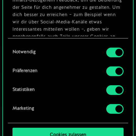
Inhalts-bezogenem Feedback, um die Bedienung
der Seite für dich angenehmer zu gestalten. Um
dich besser zu erreichen – zum Beispiel wenn
wir dir über Social-Media-Kanäle etwas
Interessantes mitteilen wollen –, geben wir
gegebenenfalls auch Teile unserer Cookies an
unsere Partner weiter. Jeder dieser optionalen
Einwilligungsauswahl
Cookies erfordert allerdings deine Zustimmung.
Notwendig
Alle Details zu unserer Nutzung von Cookies
Präferenzen
findest du unten im Menü „Einstellungen“, wo
du, falls gewünscht, auch alle Einstellungen rund
um das Thema Cookies ändern kannst.
Statistiken
WIE WÄR’S MIT EINER RUNDE GWENT?
Marketing
KOSTENLOS AUF
PC SPIELEN
Das Spiel bietet Ingame-Käufe
Cookies zulassen