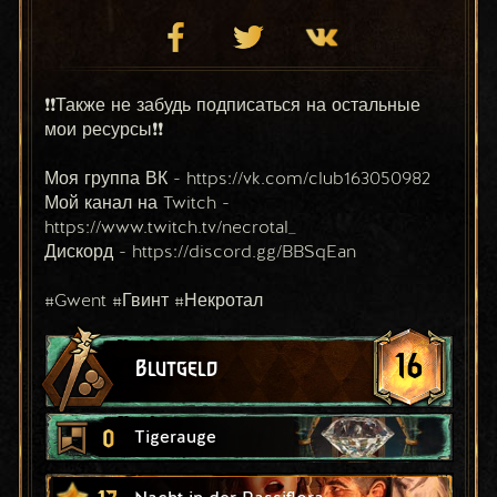
❗❗Также не забудь подписаться на остальные 
мои ресурсы❗❗
Моя группа ВК - https://vk.com/club163050982
Мой канал на Twitch - 
https://www.twitch.tv/necrotal_
Дискорд - https://discord.gg/BBSqEan
#Gwent #Гвинт #Некротал
16
Blutgeld
0
Tigerauge