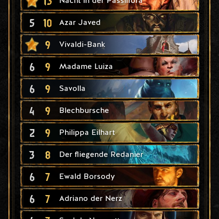
13
Nacht in der Passiflora
5
10
Azar Javed
9
Vivaldi-Bank
6
9
Madame Luiza
6
9
Savolla
4
9
Blechbursche
2
9
Philippa Eilhart
3
8
Der fliegende Redanier
6
7
Ewald Borsody
6
7
Adriano der Nerz