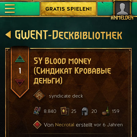
GRATIS SPIELEN!
ANMELDEN
GWENT-Deckbibliothek
SY Blood money
1
(Синдикат Кровавые
деньги)
syndicate
deck
8.840
25
20
159
Von
erstellt
Necrotal
vor 6 Jahren