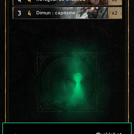
3
4
x
2
Dimun : capitaine
Pour l'instant, ce