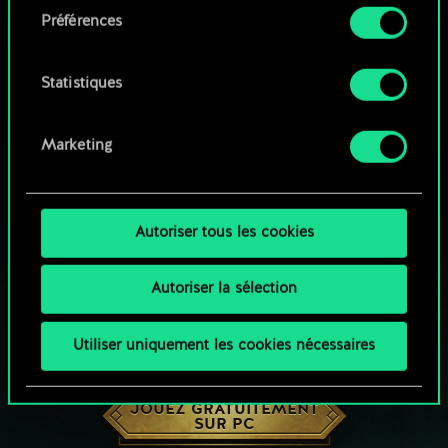
Préférences
Vous pouvez consulter tous les détails sur notre
utilisation des cookies et modifier vos
préférences dans le menu "Paramètres" ci-
Statistiques
dessous.
Marketing
Autoriser tous les cookies
Autoriser la sélection
Utiliser uniquement les cookies nécessaires
UNE PETITE PARTIE DE GWENT ?
JOUEZ GRATUITEMENT
SUR PC