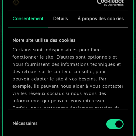
n'est qu'un jeu de
Consentement
Détails
À propos des cookies
cartes partagé.
Mais cela peut être
Notre site utilise des cookies
tellement plus !
Certains sont indispensables pour faire
fonctionner le site. D'autres sont optionnels et
nous fournissent des informations techniques et
Nommer ce jeu et créer un guide
des retours sur le contenu consulté, pour
pouvoir adapter le site à vos besoins. Par
exemple, ils peuvent nous aider à vous contacter
Modifier le jeu
via les réseaux sociaux si nous avons des
informations qui peuvent vous intéresser.
OU
Parfois, nous partageons également certains de
nos cookies avec nos partenaires. Cependant,
Sélection
ces cookies optionnels ne seront appliqués
Nécessaires
du
Parcourir les jeux de la communauté
qu'avec votre permission.
consentement