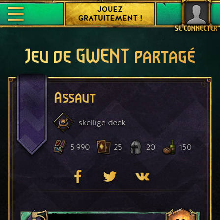
JOUEZ
GRATUITEMENT !
SE CONNECTER
Jeu de GWENT partagé
Assaut
skellige
deck
5 990
25
20
150