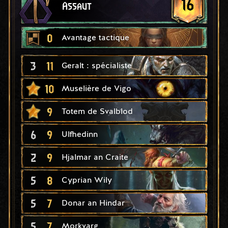
16
Assaut
0
Avantage tactique
3
11
Geralt : spécialiste
10
Muselière de Vigo
9
Totem de Svalblod
6
9
Ulfhedinn
2
9
Hjalmar an Craite
5
8
Cyprian Wily
5
7
Donar an Hindar
5
7
Morkvarg