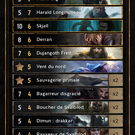
5
7
Harald Longmuseau
10
6
Skjall
8
6
Derran
7
6
Dujangoth Frett
5
Vent du nord
5
x
2
Sauvagerie primale
7
4
x
2
Bagarreur disgracié
5
4
x
2
Boucher de Svalblod
5
4
x
2
Dimun : drakkar
4
4
x
2
Ravageur de Svalblod