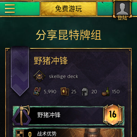
免费游玩
登陆
分享昆特牌组
野猪冲锋
skellige
deck
5,990
25
20
150
16
野猪冲锋
0
战术优势