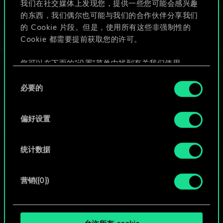
我们在社交媒体上发现您，提供一些您可能会感兴趣
的东西，我们偶尔也可能与我们的合作伙伴分享我们
的 Cookie 片段。但是，使用所有这些非强制性的
给牌组命名并撰写攻略
Cookie 都需要提前获取您的许可。
编辑牌组
您可以在下面的"设置"菜单中找到有关我们使用
Cookie 的所有详细信息，并调整您对 Cookie 的偏
同
好。一旦您了解了其中的内容并准备好继续，请点
必要的
意
或
击"确定"。
选
择
偏好设置
浏览社区牌组
统计数据
营销({0})