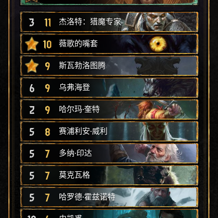
3
11
杰洛特：猎魔专家
10
薇歌的嘴套
9
斯瓦勃洛图腾
6
9
乌弗海登
2
9
哈尔玛·奎特
5
8
赛浦利安·威利
5
7
多纳·印达
5
7
莫克瓦格
5
7
哈罗德·霍兹诺特