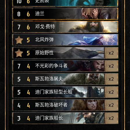
10
6
史凯裘
8
6
迪兰
7
6
邓戈·费特
5
北风炸弹
5
x
2
原始野性
7
4
x
2
不光彩的争斗者
5
4
x
2
斯瓦勃洛屠夫
5
4
x
2
迪门家族轻型长船
4
4
x
2
斯瓦勃洛破坏者
3
4
x
2
迪门家族船长