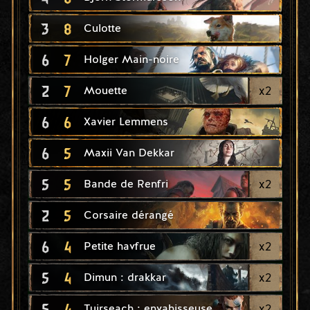
3
8
Culotte
6
7
Holger Main-noire
2
7
x
2
Mouette
6
6
Xavier Lemmens
6
5
Maxii Van Dekkar
5
5
x
2
Bande de Renfri
2
5
Corsaire dérangé
6
4
x
2
Petite havfrue
5
4
x
2
Dimun : drakkar
5
4
x
2
Tuirseach : envahisseuse