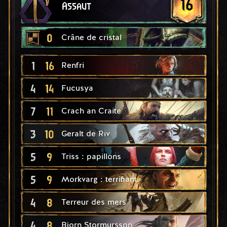
16
Assaut
0
Crâne de cristal
1
16
Renfri
4
14
Fucusya
7
11
Crach an Craite
3
10
Geralt de Riv
5
9
Triss : papillons
5
9
Morkvarg : terrifiant
4
8
Terreur des mers
4
8
Bjorn Stormursson