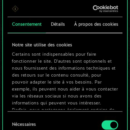
Pour l'instant, ce
n'est qu'un jeu de
Consentement
Détails
À propos des cookies
cartes partagé.
Notre site utilise des cookies
Mais cela peut être
Certains sont indispensables pour faire
tellement plus !
fonctionner le site. D'autres sont optionnels et
nous fournissent des informations techniques et
des retours sur le contenu consulté, pour
Nommer ce jeu et créer un guide
pouvoir adapter le site à vos besoins. Par
exemple, ils peuvent nous aider à vous contacter
via les réseaux sociaux si nous avons des
Modifier le jeu
informations qui peuvent vous intéresser.
Parfois, nous partageons également certains de
OU
nos cookies avec nos partenaires. Cependant,
Sélection
ces cookies optionnels ne seront appliqués
Nécessaires
du