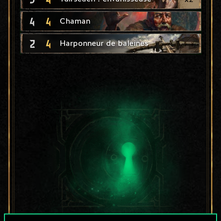
4
4
Chaman
2
4
Harponneur de baleines