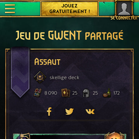
JOUEZ
GRATUITEMENT !
SE CONNECTER
Jeu de GWENT partagé
Assaut
skellige
deck
8 090
25
25
172