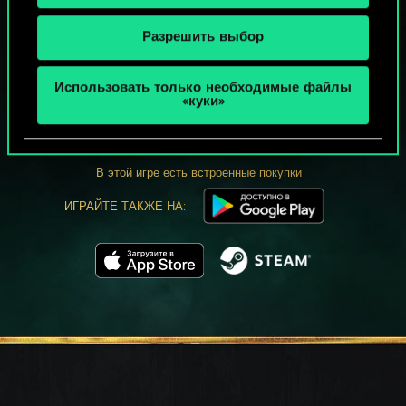
Разрешить выбор
МОЖЕТ ПАРТЕЕЧКУ В ГВИНТ?
Использовать только необходимые файлы
«куки»
ИГРАТЬ
БЕСПЛАТНО НА ПК
В этой игре есть встроенные покупки
ИГРАЙТЕ ТАКЖЕ НА: