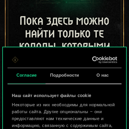
Пока здесь можно
найти только те
колоды, которыми
поделились другие
игроки.
Согласие
Подробности
О нас
Но их может быть
больше!
Наш сайт использует файлы cookie
Некоторые из них необходимы для нормальной
работы сайта. Другие опциональны — они
Назвать колоду и описать её
предоставляют нам технические данные и
информацию, связанную с содержимым сайта,