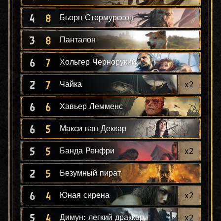
4
8
Бьорн Стормурссон
3
8
Панталон
6
7
Хольгер Чернорукий
2
7
x
2
Чайка
6
6
Хавьер Лемменс
6
5
Макси ван Деккар
5
5
x
2
Банда Ренфри
2
5
Безумный пират
6
4
x
2
Юная сирена
5
4
x
2
Димун: легкий драккар