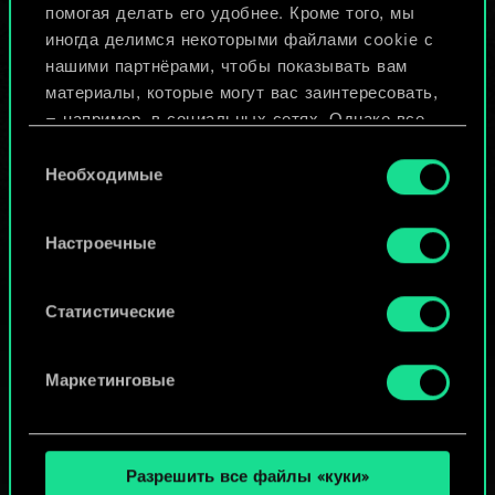
помогая делать его удобнее. Кроме того, мы
Изменить колоду
иногда делимся некоторыми файлами cookie с
нашими партнёрами, чтобы показывать вам
ИЛИ
материалы, которые могут вас заинтересовать,
— например, в социальных сетях. Однако все
опциональные файлы cookie требуют вашего
Выбор
Просмотреть колоды
разрешения.
Необходимые
согласия
Найти подробную информацию о том, как мы
Настроечные
используем ваши файлы cookie, и изменить
связанные с ними параметры можно в меню
«Настройки» ниже.
Статистические
Маркетинговые
Разрешить все файлы «куки»