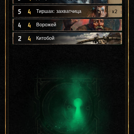
5
4
x
2
Тиршах: захватчица
4
4
Ворожей
2
4
Китобой