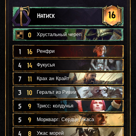
16
Натиск
0
Хрустальный череп
1
16
Ренфри
4
14
Фукусья
7
11
Крах ан Крайт
3
10
Геральт из Ривии
5
9
Трисс: колдунья
5
9
Моркварг: Сердце Ужаса
4
8
Ужас морей