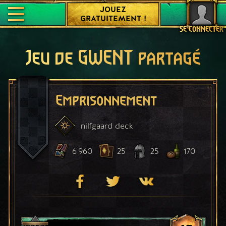
JOUEZ
GRATUITEMENT !
SE CONNECTER
Jeu de GWENT partagé
Emprisonnement
nilfgaard
deck
6 960
25
25
170