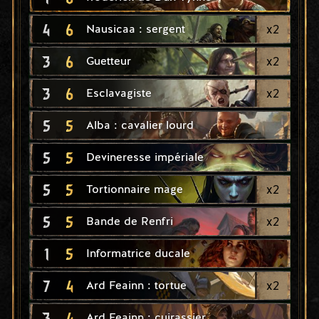
4
6
x
2
Nausicaa : sergent
3
6
x
2
Guetteur
3
6
x
2
Esclavagiste
5
5
Alba : cavalier lourd
5
5
Devineresse impériale
5
5
x
2
Tortionnaire mage
5
5
x
2
Bande de Renfri
1
5
Informatrice ducale
7
4
x
2
Ard Feainn : tortue
3
4
Ard Feainn : cuirassier