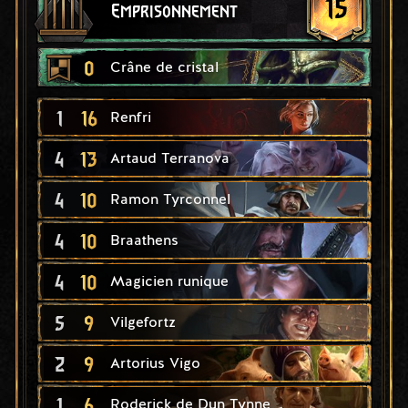
15
Emprisonnement
0
Crâne de cristal
1
16
Renfri
4
13
Artaud Terranova
4
10
Ramon Tyrconnel
4
10
Braathens
4
10
Magicien runique
5
9
Vilgefortz
2
9
Artorius Vigo
1
6
Roderick de Dun Tynne