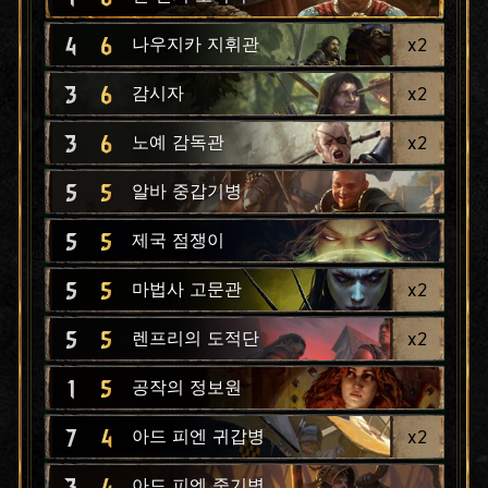
4
6
x
2
나우지카 지휘관
3
6
x
2
감시자
3
6
x
2
노예 감독관
5
5
알바 중갑기병
5
5
제국 점쟁이
5
5
x
2
마법사 고문관
5
5
x
2
렌프리의 도적단
1
5
공작의 정보원
7
4
x
2
아드 피엔 귀갑병
3
4
아드 피엔 중기병