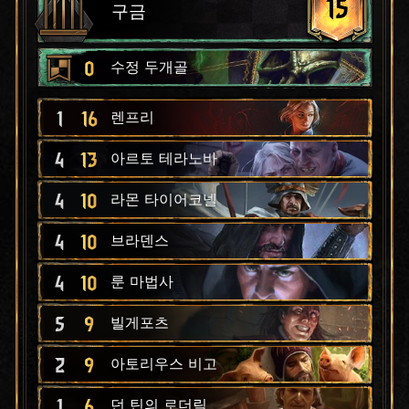
15
구금
0
수정 두개골
1
16
렌프리
4
13
아르토 테라노바
4
10
라몬 타이어코넬
4
10
브라덴스
4
10
룬 마법사
5
9
빌게포츠
2
9
아토리우스 비고
1
6
던 틴의 로더릭