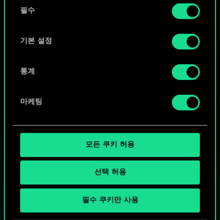
동
커뮤니티 덱 둘러보기
쿠키 사용에 관한 세부 사항이나 관련 설정은 아래의
필수
의
"Settings" 메뉴에서 확인할 수 있습니다.
선
택
기본 설정
통계
마케팅
모든 쿠키 허용
선택 허용
궨트 한 판 어떠신가요?
필수 쿠키만 사용