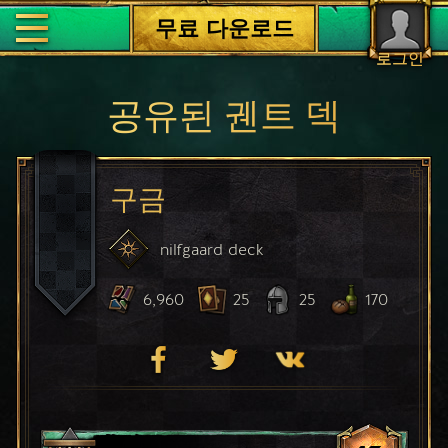
무료 다운로드
로그인
공유된 궨트 덱
구금
nilfgaard
deck
6,960
25
25
170