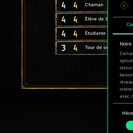
4
4
Chaman
4
4
Élève de Ban Ard
Co
4
4
Étudiante d'Aretuza
Notre 
3
4
Tour de siège
Certai
option
retour
besoin
résea
intére
avec 
appli
Sélection
Néce
du
Vous p
consente
et mo