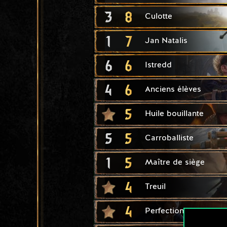
3
8
Culotte
1
7
Jan Natalis
6
6
Istredd
4
6
Anciens élèves
5
Huile bouillante
5
5
Carroballiste
1
5
Maître de siège
4
Treuil
4
Perfectionnement