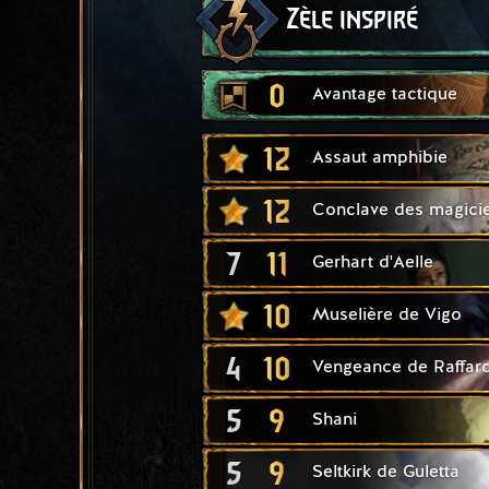
Zèle inspiré
0
Avantage tactique
12
Assaut amphibie
12
Conclave des magici
7
11
Gerhart d'Aelle
10
Muselière de Vigo
4
10
Vengeance de Raffar
5
9
Shani
5
9
Seltkirk de Guletta