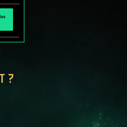
les
T ?