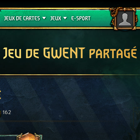
Crimson Curse
Guides de jeux
JEUX DE CARTES
JEUX
E-SPORT
Jeu de GWENT partagé
é
162