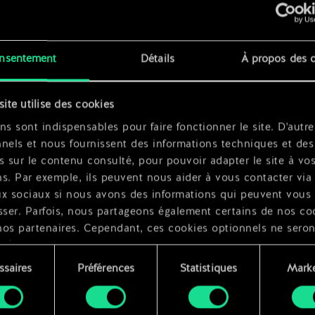
x
2
nsentement
Détails
À propos des 
x
2
site utilise des cookies
ns sont indispensables pour faire fonctionner le site. D'autre
nels et nous fournissent des informations techniques et des
s sur le contenu consulté, pour pouvoir adapter le site à vo
s. Par exemple, ils peuvent nous aider à vous contacter via 
ux sociaux si nous avons des informations qui peuvent vous
sser. Parfois, nous partageons également certains de nos co
nos partenaires. Cependant, ces cookies optionnels ne seron
qués qu'avec votre permission.
ssaires
Préférences
Statistiques
Marke
ouvez consulter tous les détails sur notre utilisation des co
ment
difier vos préférences dans le menu "Paramètres" ci-dessous