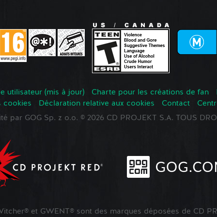
 utilisateur (mis à jour)
Charte pour les créations de fan
s cookies
Déclaration relative aux cookies
Contact
Centr
oité par GOG Sp. z o.o. © 2026 CD PROJEKT S.A. TOUS D
tcher® et GWENT® sont des marques déposées de CD PR