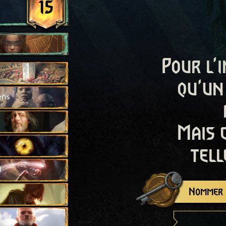
15
Pour l'i
qu'un
ens
Mais 
tell
d
Nommer c