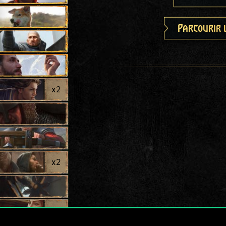
Parcourir 
x
2
x
2
x
2