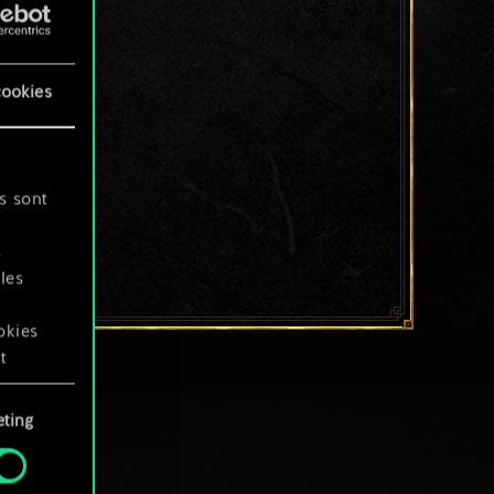
cookies
s sont
s
les
okies
t
ting
okies
.