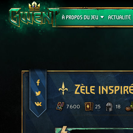
Assistance
À PROPOS DU JEU
ACTUALITÉ
Zèle inspir
7 600
25
18