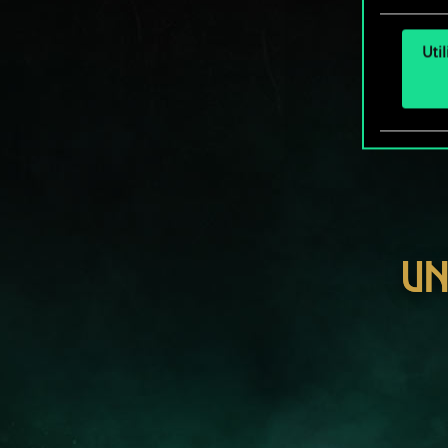
Uti
UN