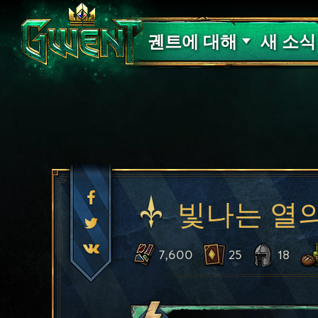
고객 지원
궨트에 대해
새 소식
빛나는 열
7,600
25
18