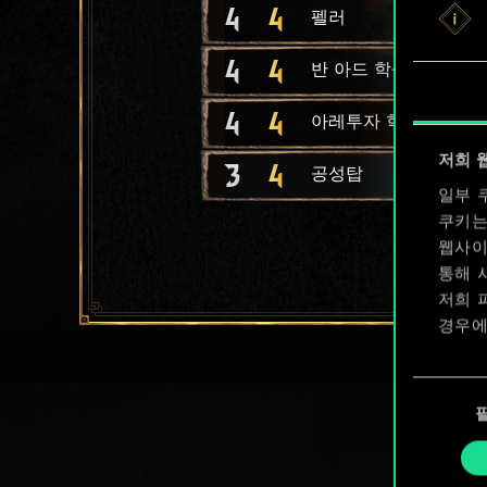
4
4
펠러
4
4
반 아드 학생
4
4
아레투자 학생
저희 
3
4
공성탑
일부 
쿠키는
웹사이
통해 
저희 
경우에
쿠키 
동
확인할
의
선
택