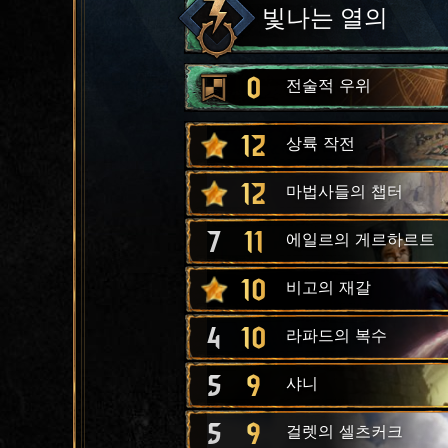
빛나는 열의
0
전술적 우위
12
상륙 작전
12
마법사들의 챕터
7
11
에일르의 게르하르트
10
비고의 재갈
4
10
라파드의 복수
5
9
샤니
5
9
걸렛의 셀츠커크