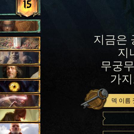
15
지금은 
지
무궁무
가지
덱 이름