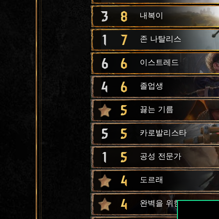
3
8
내복이
1
7
존 나탈리스
6
6
이스트레드
4
6
졸업생
5
끓는 기름
5
5
카로발리스타
1
5
공성 전문가
4
도르래
4
완벽을 위한 훈련