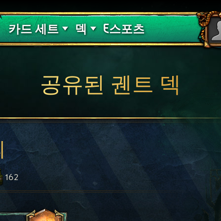
핏빛 저주
덱 가이드
카드 세트
덱
E스포츠
공유된 궨트 덱
의
162