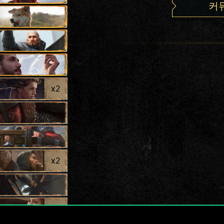
커
x
2
x
2
x
2