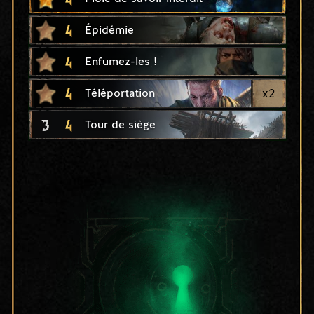
4
Épidémie
4
Enfumez-les !
4
x
2
Téléportation
3
4
Tour de siège