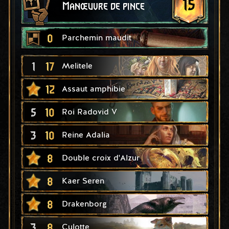
15
Manœuvre de pince
0
Parchemin maudit
1
17
Melitele
12
Assaut amphibie
5
10
Roi Radovid V
3
10
Reine Adalia
8
Double croix d'Alzur
8
Kaer Seren
8
Drakenborg
3
8
Culotte