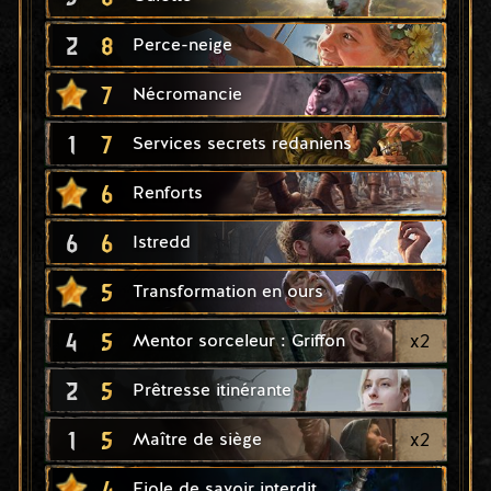
2
8
Perce-neige
7
Nécromancie
1
7
Services secrets redaniens
6
Renforts
6
6
Istredd
5
Transformation en ours
4
5
x
2
Mentor sorceleur : Griffon
2
5
Prêtresse itinérante
1
5
x
2
Maître de siège
4
Fiole de savoir interdit