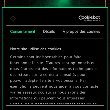
Pour l'instant, ce
Consentement
Détails
À propos des cookies
n'est qu'un jeu de
Notre site utilise des cookies
cartes partagé.
Certains sont indispensables pour faire
Mais cela peut être
fonctionner le site. D'autres sont optionnels et
nous fournissent des informations techniques et
tellement plus !
des retours sur le contenu consulté, pour
pouvoir adapter le site à vos besoins. Par
exemple, ils peuvent nous aider à vous contacter
Nommer ce jeu et créer un guide
via les réseaux sociaux si nous avons des
informations qui peuvent vous intéresser.
Parfois, nous partageons également certains de
Modifier le jeu