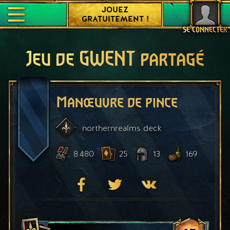
JOUEZ
GRATUITEMENT !
SE CONNECTER
Jeu de GWENT partagé
Manœuvre de pince
northernrealms
deck
8 480
25
13
169