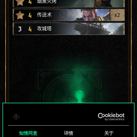
4
烟熏火烤
4
x
2
传送术
3
4
攻城塔
知情同意
详情
关于