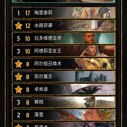
1
17
梅里泰莉
12
水路突袭
5
10
拉多维德五世
3
10
阿德莉亚女王
8
阿尔祖召唤术
8
凯尔塞壬
8
卓肯波
3
8
裤裆
2
8
落雪