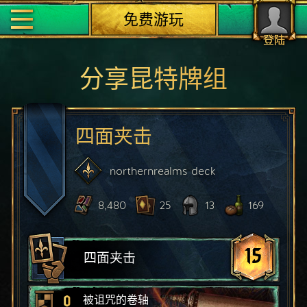
免费游玩
登陆
分享昆特牌组
四面夹击
northernrealms
deck
8,480
25
13
169
15
四面夹击
0
被诅咒的卷轴