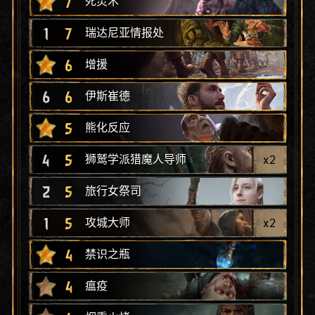
7
死灵术
1
7
瑞达尼亚情报处
6
增援
6
6
伊斯崔德
5
熊化反应
4
5
x
2
狮鹫学派猎魔人导师
2
5
旅行女祭司
1
5
x
2
攻城大师
4
禁识之瓶
4
瘟疫