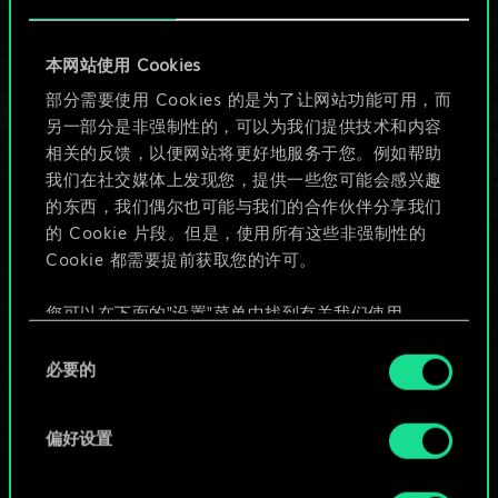
目前只是分享了一套
本网站使用 Cookies
牌，但能做的不止这
部分需要使用 Cookies 的是为了让网站功能可用，而
另一部分是非强制性的，可以为我们提供技术和内容
些！
相关的反馈，以便网站将更好地服务于您。例如帮助
我们在社交媒体上发现您，提供一些您可能会感兴趣
的东西，我们偶尔也可能与我们的合作伙伴分享我们
给牌组命名并撰写攻略
的 Cookie 片段。但是，使用所有这些非强制性的
Cookie 都需要提前获取您的许可。
编辑牌组
您可以在下面的"设置"菜单中找到有关我们使用
Cookie 的所有详细信息，并调整您对 Cookie 的偏
同
或
好。一旦您了解了其中的内容并准备好继续，请点
必要的
意
击"确定"。
选
浏览社区牌组
择
偏好设置