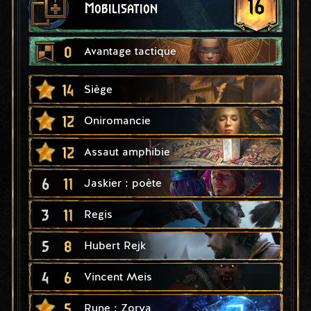
16
Mobilisation
0
Avantage tactique
14
Siège
12
Oniromancie
12
Assaut amphibie
6
11
Jaskier : poète
3
11
Regis
5
8
Hubert Rejk
4
6
Vincent Meis
5
Rune : Zorya