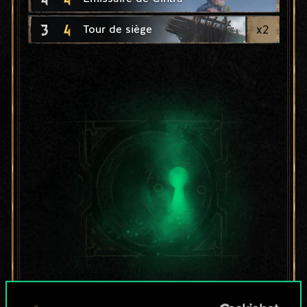
3
4
x
2
Tour de siège
Pour l'instant, ce