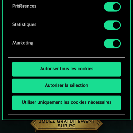
Préférences
Vous pouvez consulter tous les détails sur notre
utilisation des cookies et modifier vos
préférences dans le menu "Paramètres" ci-
Statistiques
dessous.
Marketing
Autoriser tous les cookies
Autoriser la sélection
Utiliser uniquement les cookies nécessaires
UNE PETITE PARTIE DE GWENT ?
JOUEZ GRATUITEMENT
SUR PC