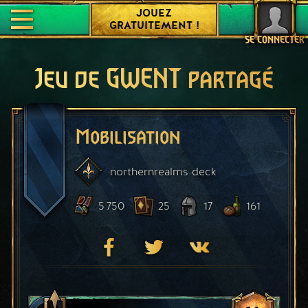
JOUEZ
GRATUITEMENT !
SE CONNECTER
Jeu de GWENT partagé
Mobilisation
northernrealms
deck
5 750
25
17
161