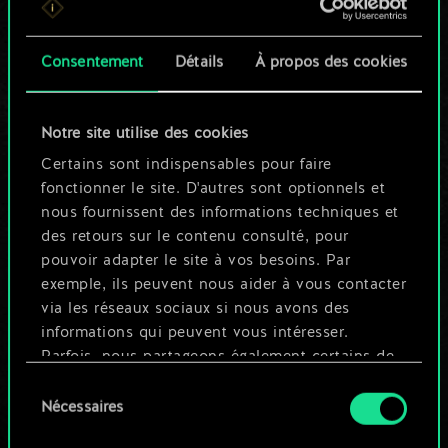
n'est qu'un jeu de
Consentement
Détails
À propos des cookies
cartes partagé.
Mais cela peut être
Notre site utilise des cookies
tellement plus !
Certains sont indispensables pour faire
fonctionner le site. D'autres sont optionnels et
nous fournissent des informations techniques et
Nommer ce jeu et créer un guide
des retours sur le contenu consulté, pour
pouvoir adapter le site à vos besoins. Par
exemple, ils peuvent nous aider à vous contacter
Modifier le jeu
via les réseaux sociaux si nous avons des
informations qui peuvent vous intéresser.
OU
Parfois, nous partageons également certains de
nos cookies avec nos partenaires. Cependant,
Sélection
ces cookies optionnels ne seront appliqués
Nécessaires
du
Parcourir les jeux de la communauté
qu'avec votre permission.
consentement