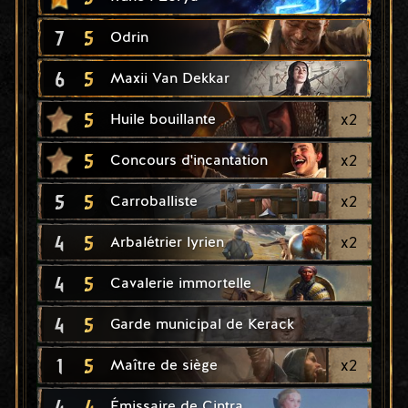
7
5
Odrin
6
5
Maxii Van Dekkar
5
x
2
Huile bouillante
5
x
2
Concours d'incantation
5
5
x
2
Carroballiste
4
5
x
2
Arbalétrier lyrien
4
5
Cavalerie immortelle
4
5
Garde municipal de Kerack
1
5
x
2
Maître de siège
4
4
Émissaire de Cintra