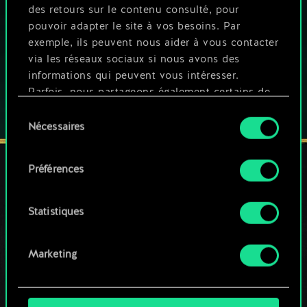
des retours sur le contenu consulté, pour
Ce jeu propose des achats intégrés
pouvoir adapter le site à vos besoins. Par
JOUEZ AUSSI SUR :
exemple, ils peuvent nous aider à vous contacter
via les réseaux sociaux si nous avons des
informations qui peuvent vous intéresser.
Parfois, nous partageons également certains de
nos cookies avec nos partenaires. Cependant,
Sélection
ces cookies optionnels ne seront appliqués
Nécessaires
du
qu'avec votre permission.
consentement
Préférences
Vous pouvez consulter tous les détails sur notre
utilisation des cookies et modifier vos
RESTEZ CONNECTÉ(E)
préférences dans le menu "Paramètres" ci-
Statistiques
dessous.
Marketing