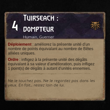
Tuirseach :
4
dompteur
Humain, Guerrier
Déploiement
: améliorez la présente unité d'un
nombre de points équivalant au nombre de Bêtes
alliées uniques.
Ordre
: infligez à la présente unité des dégâts
équivalant à sa valeur d'amélioration, puis infligez
1 point(s) de dégâts à autant d'unités ennemies.
Ne le touchez pas. Ne le regardez pas dans les
yeux. En fait… restez loin de lui.