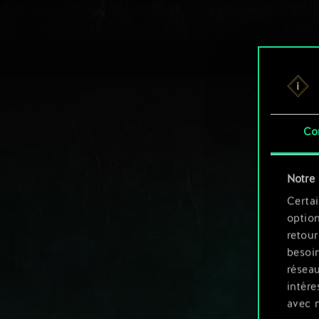
Co
Notre 
Certai
option
retour
besoin
résea
intére
avec 