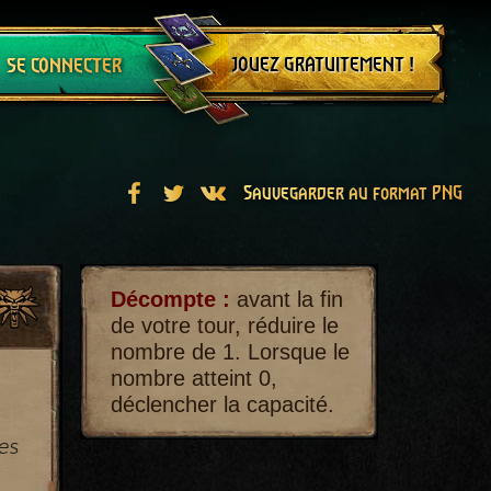
Se déconnecter
JOUEZ GRATUITEMENT !
SE CONNECTER
Sauvegarder au format PNG
Décompte :
avant la fin
de votre tour, réduire le
nombre de 1. Lorsque le
nombre atteint 0,
déclencher la capacité.
es