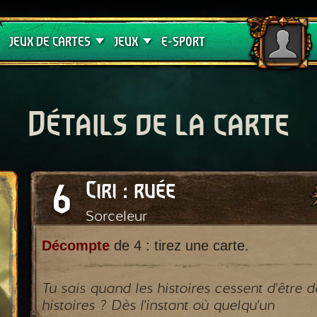
Crimson Curse
Guides de jeux
JEUX DE CARTES
JEUX
E-SPORT
Détails de la carte
6
Ciri : ruée
Sorceleur
Décompte
de 4 : tirez une carte.
Tu sais quand les histoires cessent d'être d
histoires ? Dès l'instant où quelqu'un