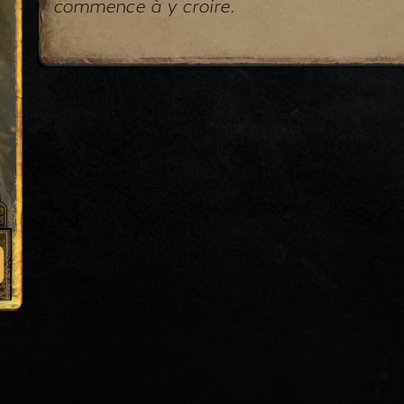
commence à y croire.
0