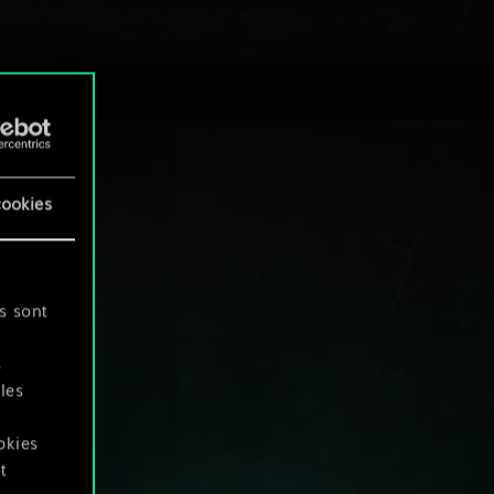
cookies
s sont
s
les
okies
t