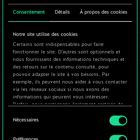
cartes partagé.
Consentement
Détails
À propos des cookies
Mais cela peut être
tellement plus !
Notre site utilise des cookies
Certains sont indispensables pour faire
fonctionner le site. D'autres sont optionnels et
Nommer ce jeu et créer un guide
nous fournissent des informations techniques et
des retours sur le contenu consulté, pour
pouvoir adapter le site à vos besoins. Par
Modifier le jeu
exemple, ils peuvent nous aider à vous contacter
via les réseaux sociaux si nous avons des
OU
informations qui peuvent vous intéresser.
Parfois, nous partageons également certains de
nos cookies avec nos partenaires. Cependant,
Sélection
Parcourir les jeux de la communauté
ces cookies optionnels ne seront appliqués
Nécessaires
du
qu'avec votre permission.
consentement
Préférences