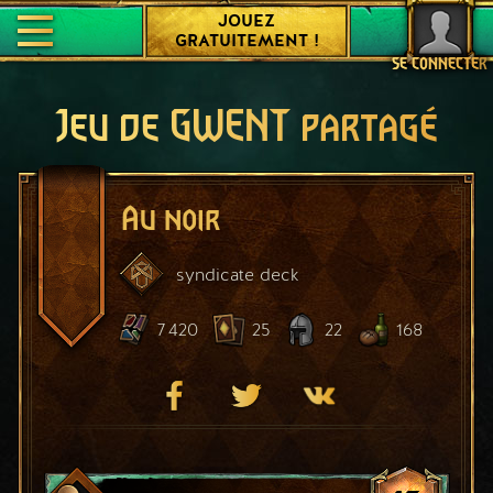
JOUEZ
GRATUITEMENT !
SE CONNECTER
Jeu de GWENT partagé
Au noir
syndicate
deck
7 420
25
22
168