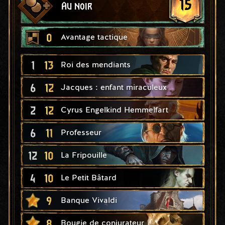
15
Au noir
0
Avantage tactique
1
13
Roi des mendiants
6
12
Jacques : enfant miraculeux
2
12
Cyrus Engelkind Hemmelfart
6
11
Professeur
12
10
La Fripouille
4
10
Le Petit Bâtard
9
Banque Vivaldi
8
Bougie de conjurateur