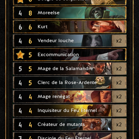
4
8
Moreelse
6
6
Kurt
4
6
x
2
Vendeur louche
5
Excommunication
5
5
x
2
Mage de la Salamandre
4
5
x
2
Clerc de la Rose-Ardente
4
4
x
2
Mage renégat
4
4
x
2
Inquisiteur du Feu Éternel
4
4
x
2
Créateur de mutants
3
4
x
2
Disciple du Feu Éternel