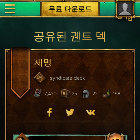
무료 다운로드
로그인
공유된 궨트 덱
제명
syndicate
deck
7,420
25
22
168