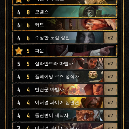
4
8
모렐스
6
6
커트
4
6
x
2
수상한 노점 상인
5
파문
5
5
x
2
살라만드라 마법사
4
5
x
2
플레이밍 로즈 성직자
4
4
x
2
반란군 마법사
4
4
x
2
이터널 파이어 심판관
4
4
x
2
돌연변이 제작자
3
4
x
2
이터널 파이어 신봉자