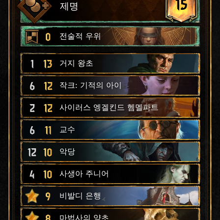
15
제명
0
전술적 우위
1
13
거지 왕초
6
12
작크: 기적의 아이
2
12
사이러스 엥겔킨드 헴멜파트
6
11
교수
12
10
악당
4
10
사생아 주니어
9
비발디 은행
8
마법사의 양초